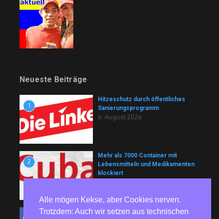
Neueste Beiträge
Hitzeschutz durch öffentliches
1
Sanierungsprogramm
6. August 2026
Mehr als 7000 Container mit
2
Lebensmitteln und Medikamenten
blockiert
6. August 2026
Alle mögen Kekse, aber Cookies nerven.
Trotzdem: Auch wir setzen aus technischen
81 Jahre nach Hiroshima und
3