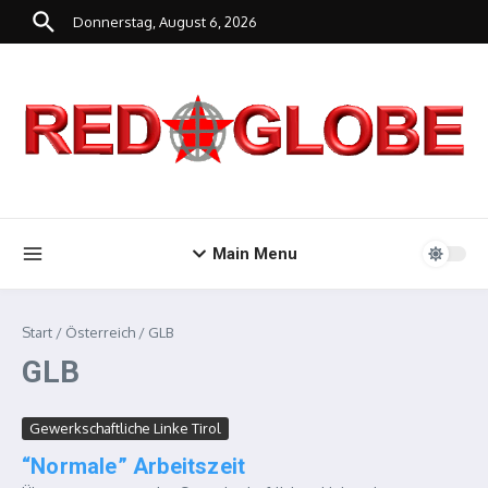
Zum Inhalt springen
Donnerstag, August 6, 2026
Main Menu
Start
/
Österreich
/
GLB
GLB
Gewerkschaftliche Linke Tirol
“Normale” Arbeitszeit