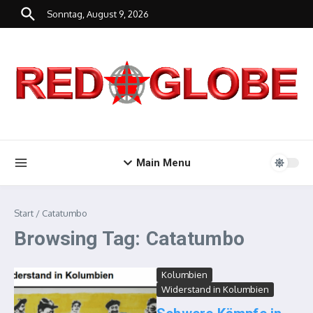
Zum Inhalt springen
Sonntag, August 9, 2026
Main Menu
Start
/
Catatumbo
Browsing Tag: Catatumbo
Kolumbien
Widerstand in Kolumbien