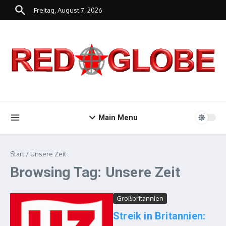
Zum Inhalt springen
Freitag, August 7, 2026
Main Menu
Start
/
Unsere Zeit
Browsing Tag: Unsere Zeit
Großbritannien
Streik in Britannien: