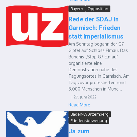
Bayern
Opposition
Rede der SDAJ in
Garmisch: Frieden
statt Imperialismus
Am Sonntag begann der G7-
Gipfel auf Schloss Elmau. Das
Bündnis „Stop G7 Elmau“
organisierte eine
Demonstration nahe des
Tagungsortes in Garmisch. Am
Tag zuvor protestierten rund
8.000 Menschen in Münc...
27. Juni 2022
Read More
Baden-Württemberg
Friedensbewegung
Ja zum