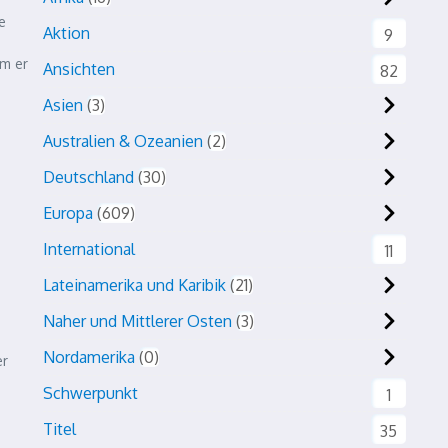
e
Aktion
9
em er
Ansichten
82
Asien
3
Australien & Ozeanien
2
Deutschland
30
Europa
609
International
11
Lateinamerika und Karibik
21
Naher und Mittlerer Osten
3
Nordamerika
0
er
Schwerpunkt
1
Titel
35