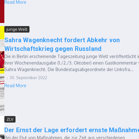
Read More
junge Welt
Sa­hra Wagenknecht fordert Abke­hr von
Wirtschaftskr­ieg gegen Russland
Die in Berlin ers­cheinende Tageszeitu­ng junge Welt veröff­entlicht i
ihrer Wo­chenendausgabe (1./2­./3. Oktober) einen Gastkommentar
Sa­hra Wagenknecht. Die Bundestagsabg­eordnete der Linksfr­a...
30. September 2022
Read More
ZLV
Der Ernst der Lage erfordert ernste Maßnahm
Bei der Flut von Maßnahmen, die zur Zeit aus verschiedenen