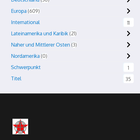
Europa
609
International
11
Lateinamerika und Karibik
21
Naher und Mittlerer Osten
3
Nordamerika
0
Schwerpunkt
1
Titel
35