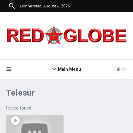
Zum Inhalt springen
Donnerstag, August 6, 2026
Main Menu
Telesur
1 video found