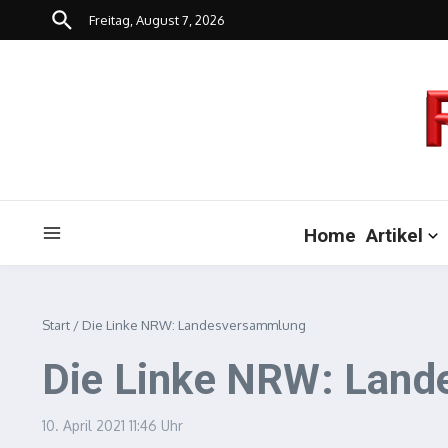
Zum Inhalt springen
Freitag, August 7, 2026
Home
Artikel
Start
/
Die Linke NRW: Landesversammlung
Die Linke NRW: Lan
10. April 2021
11:46 Uhr