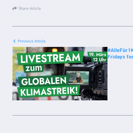
Share Article
Previous Article
#AlleFür1
Fridays fo