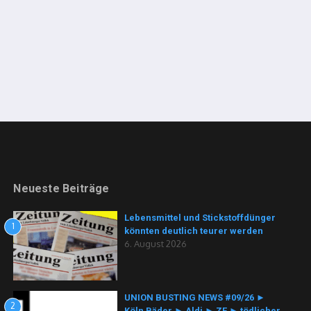
Neueste Beiträge
Lebensmittel und Stickstoffdünger
1
könnten deutlich teurer werden
6. August 2026
UNION BUSTING NEWS #09/26 ►
2
Köln Bäder ► Aldi ► ZF ► tödlicher