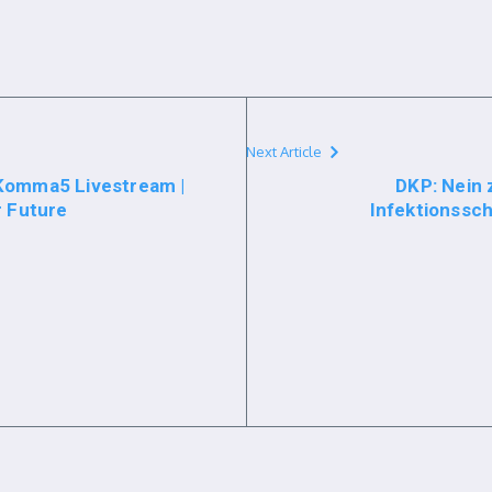
Next Article
Komma5​ Livestream |
DKP: Nein
r Future
Infektionssc