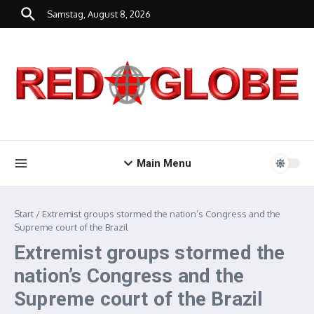
Zum Inhalt springen
Samstag, August 8, 2026
Main Menu
Start
/
Extremist groups stormed the nation’s Congress and the
Supreme court of the Brazil
Extremist groups stormed the
nation’s Congress and the
Supreme court of the Brazil