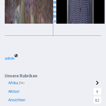
ri
n
n
e
i.
n
R
d
.
e
admin
Unsere Rubriken
Afrika
16
Aktion
9
Ansichten
82