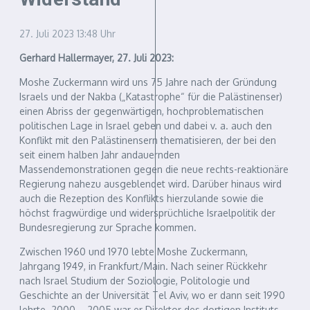
27. Juli 2023
13:48 Uhr
Gerhard Hallermayer, 27. Juli 2023:
Moshe Zuckermann wird uns 75 Jahre nach der Gründung
Israels und der Nakba („Katastrophe“ für die Palästinenser)
einen Abriss der gegenwärtigen, hochproblematischen
politischen Lage in Israel geben und dabei v. a. auch den
Konflikt mit den Palästinensern thematisieren, der bei den
seit einem halben Jahr andauernden
Massendemonstrationen gegen die neue rechts-reaktionäre
Regierung nahezu ausgeblendet wird. Darüber hinaus wird
auch die Rezeption des Konflikts hierzulande sowie die
höchst fragwürdige und widersprüchliche Israelpolitik der
Bundesregierung zur Sprache kommen.
Zwischen 1960 und 1970 lebte Moshe Zuckermann,
Jahrgang 1949, in Frankfurt/Main. Nach seiner Rückkehr
nach Israel Studium der Soziologie, Politologie und
Geschichte an der Universität Tel Aviv, wo er dann seit 1990
lehrte. 2000 – 2005 war er Direktor des dortigen Instituts