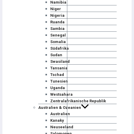
Namibia
Niger
Nigeria
Ruanda
Sambia
Senegal
Somalia
Südafrika
Sudan
Swasiland
Tansania
Tschad
Tunesien
Uganda
Westsahara
Zentralafrikanische Republik
Australien & Ozeanien
Australien
Kanaky
Neuseeland
Salomonen