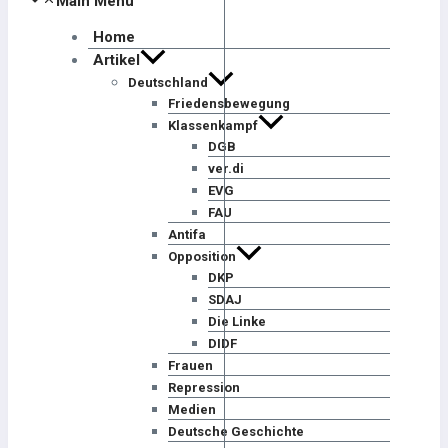
Main Menu
Home
Artikel
Deutschland
Friedensbewegung
Klassenkampf
DGB
ver.di
EVG
FAU
Antifa
Opposition
DKP
SDAJ
Die Linke
DIDF
Frauen
Repression
Medien
Deutsche Geschichte