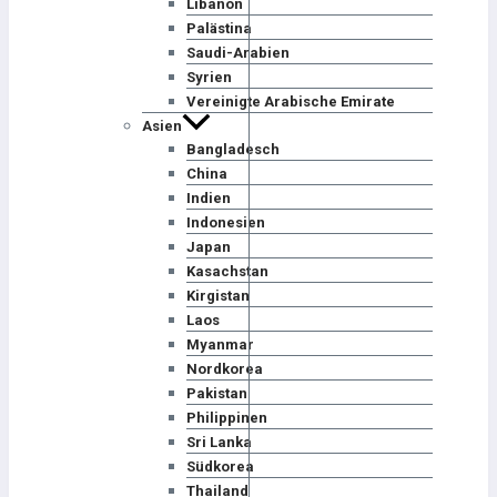
Libanon
Palästina
Saudi-Arabien
Syrien
Vereinigte Arabische Emirate
Asien
Bangladesch
China
Indien
Indonesien
Japan
Kasachstan
Kirgistan
Laos
Myanmar
Nordkorea
Pakistan
Philippinen
Sri Lanka
Südkorea
Thailand