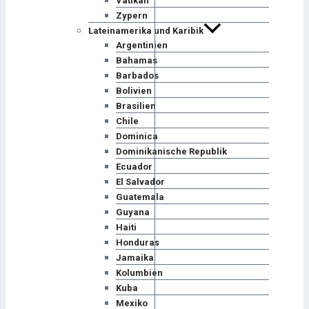
Vatikan
Zypern
Lateinamerika und Karibik
Argentinien
Bahamas
Barbados
Bolivien
Brasilien
Chile
Dominica
Dominikanische Republik
Ecuador
El Salvador
Guatemala
Guyana
Haiti
Honduras
Jamaika
Kolumbien
Kuba
Mexiko