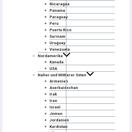
Nicaragua
Panama
Paraguay
Peru
Puerto Rico
Surinam
Uruguay
Venezuela
Nordamerika
Kanada
USA
Naher und Mittlerer Osten
Armenien
Aserbaidschan
Irak
Iran
Israel
Jemen
Jordanien
Kurdistan