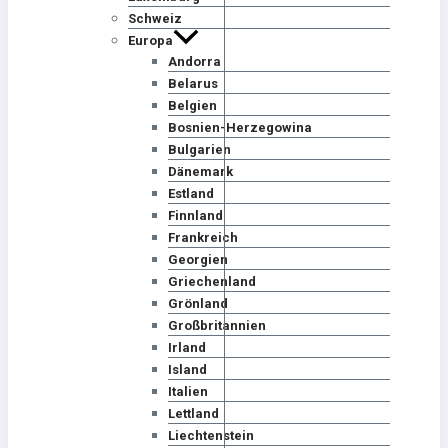
Schweiz
Europa
Andorra
Belarus
Belgien
Bosnien-Herzegowina
Bulgarien
Dänemark
Estland
Finnland
Frankreich
Georgien
Griechenland
Grönland
Großbritannien
Irland
Island
Italien
Lettland
Liechtenstein