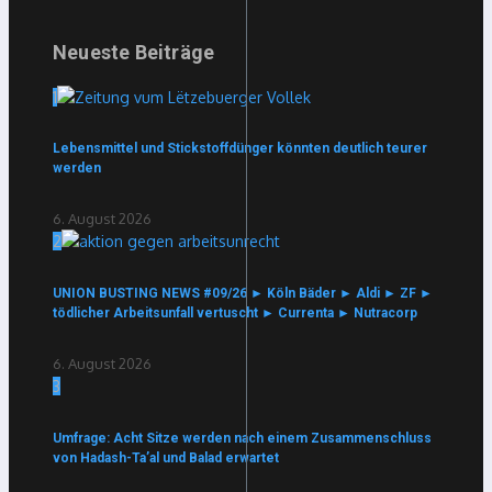
Neueste Beiträge
1
Lebensmittel und Stickstoffdünger könnten deutlich teurer
werden
6. August 2026
2
UNION BUSTING NEWS #09/26 ► Köln Bäder ► Aldi ► ZF ►
tödlicher Arbeitsunfall vertuscht ► Currenta ► Nutracorp
6. August 2026
3
Umfrage: Acht Sitze werden nach einem Zusammenschluss
von Hadash-Ta’al und Balad erwartet