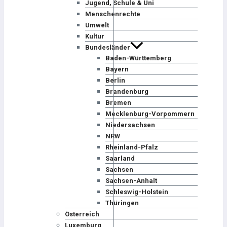
Jugend, Schule & Uni
Menschenrechte
Umwelt
Kultur
Bundesländer
Baden-Württemberg
Bayern
Berlin
Brandenburg
Bremen
Mecklenburg-Vorpommern
Niedersachsen
NRW
Rheinland-Pfalz
Saarland
Sachsen
Sachsen-Anhalt
Schleswig-Holstein
Thüringen
Österreich
Luxemburg