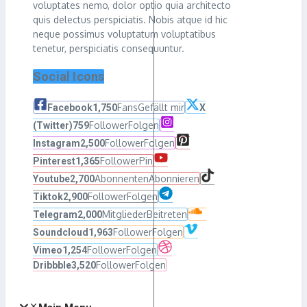
voluptates nemo, dolor optio quia architecto
quis delectus perspiciatis. Nobis atque id hic
neque possimus voluptatum voluptatibus
tenetur, perspiciatis consequuntur.
Social Icons
Fans
Gefällt mir
Facebook
1,750
X
Follower
Folgen
(Twitter)
759
Follower
Folgen
Instagram
2,500
Follower
Pin
Pinterest
1,365
Abonnenten
Abonnieren
Youtube
2,700
Follower
Folgen
Tiktok
2,900
Mitglieder
Beitreten
Telegram
2,000
Follower
Folgen
Soundcloud
1,963
Follower
Folgen
Vimeo
1,254
Follower
Folgen
Dribbble
3,520