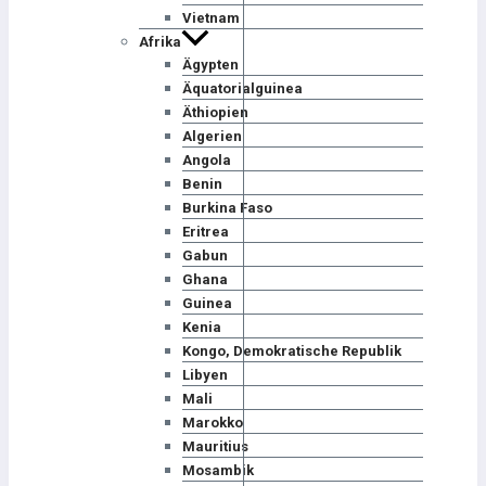
Vietnam
Afrika
Ägypten
Äquatorialguinea
Äthiopien
Algerien
Angola
Benin
Burkina Faso
Eritrea
Gabun
Ghana
Guinea
Kenia
Kongo, Demokratische Republik
Libyen
Mali
Marokko
Mauritius
Mosambik