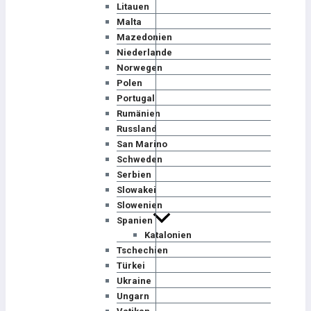
Litauen
Malta
Mazedonien
Niederlande
Norwegen
Polen
Portugal
Rumänien
Russland
San Marino
Schweden
Serbien
Slowakei
Slowenien
Spanien
Katalonien
Tschechien
Türkei
Ukraine
Ungarn