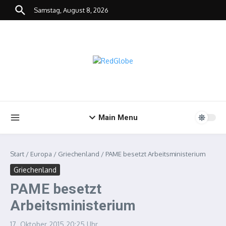
Zum Inhalt springen
Samstag, August 8, 2026
Main Menu
Start
/
Europa
/
Griechenland
/
PAME besetzt Arbeitsministerium
Griechenland
PAME besetzt
Arbeitsministerium
17. Oktober 2015
20:25 Uhr