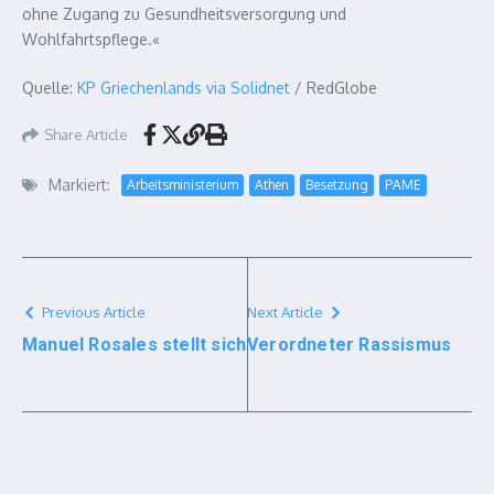
ohne Zugang zu Gesundheitsversorgung und
Wohlfahrtspflege.«
Quelle:
KP Griechenlands via Solidnet
/ RedGlobe
Share Article
Markiert:
Arbeitsministerium
Athen
Besetzung
PAME
Previous Article
Next Article
Manuel Rosales stellt sich
Verordneter Rassismus