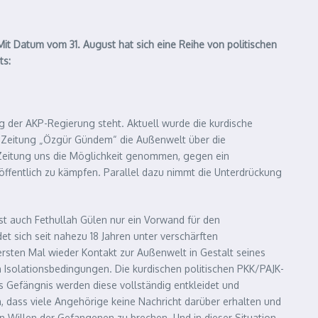
 Mit Datum vom 31. August hat sich eine Reihe von politischen
ts:
g der AKP-Regierung steht. Aktuell wurde die kurdische
e Zeitung „Özgür Gündem“ die Außenwelt über die
r Zeitung uns die Möglichkeit genommen, gegen ein
öffentlich zu kämpfen. Parallel dazu nimmt die Unterdrückung
ist auch Fethullah Gülen nur ein Vorwand für den
t sich seit nahezu 18 Jahren unter verschärften
rsten Mal wieder Kontakt zur Außenwelt in Gestalt seines
Isolationsbedingungen. Die kurdischen politischen PKK/PAJK-
s Gefängnis werden diese vollständig entkleidet und
, dass viele Angehörige keine Nachricht darüber erhalten und
en Willen der Gefangenen zu brechen. Und in dieser Situation