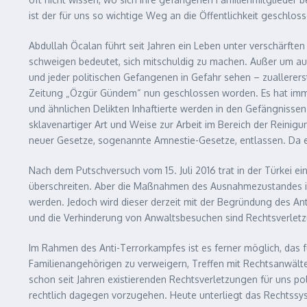
ist der für uns so wichtige Weg an die Öffentlichkeit geschlos
Abdullah Öcalan führt seit Jahren ein Leben unter verschärfte
schweigen bedeutet, sich mitschuldig zu machen. Außer um auf
und jeder politischen Gefangenen in Gefahr sehen – zuallererst
Zeitung „Özgür Gündem“ nun geschlossen worden. Es hat imme
und ähnlichen Delikten Inhaftierte werden in den Gefängnissen a
sklavenartiger Art und Weise zur Arbeit im Bereich der Reini
neuer Gesetze, sogenannte Amnestie-Gesetze, entlassen. Da es 
Nach dem Putschversuch vom 15. Juli 2016 trat in der Türkei 
überschreiten. Aber die Maßnahmen des Ausnahmezustandes in 
werden. Jedoch wird dieser derzeit mit der Begründung des A
und die Verhinderung von Anwaltsbesuchen sind Rechtsverletzu
Im Rahmen des Anti-Terrorkampfes ist es ferner möglich, das 
Familienangehörigen zu verweigern, Treffen mit Rechtsanwälte
schon seit Jahren existierenden Rechtsverletzungen für uns pol
rechtlich dagegen vorzugehen. Heute unterliegt das Rechtss