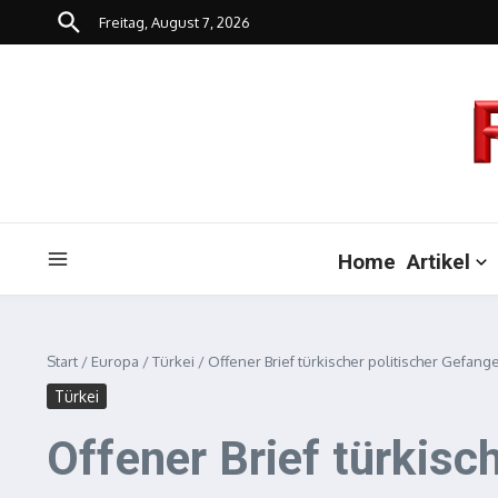
Zum Inhalt springen
Freitag, August 7, 2026
Home
Artikel
Start
/
Europa
/
Türkei
/
Offener Brief türkischer politischer Gefang
Türkei
Offener Brief türkisc