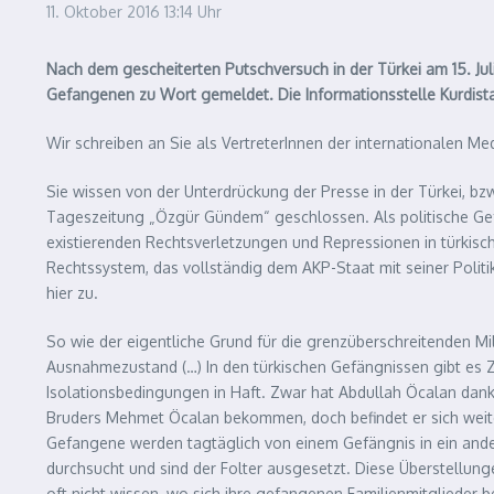
11. Oktober 2016
13:14 Uhr
Nach dem gescheiterten Putschversuch in der Türkei am 15. Juli 
Gefangenen zu Wort gemeldet. Die Informationsstelle Kurdist
Wir schreiben an Sie als VertreterInnen der internationalen Me
Sie wissen von der Unterdrückung der Presse in der Türkei, b
Tageszeitung „Özgür Gündem“ geschlossen. Als politische Gef
existierenden Rechtsverletzungen und Repressionen in türkisc
Rechtssystem, das vollständig dem AKP-Staat mit seiner Politi
hier zu.
So wie der eigentliche Grund für die grenzüberschreitenden Mil
Ausnahmezustand (…) In den türkischen Gefängnissen gibt es Z
Isolationsbedingungen in Haft. Zwar hat Abdullah Öcalan dank
Bruders Mehmet Öcalan bekommen, doch befindet er sich weit
Gefangene werden tagtäglich von einem Gefängnis in ein ander
durchsucht und sind der Folter ausgesetzt. Diese Überstellun
oft nicht wissen, wo sich ihre gefangenen Familienmitglieder b