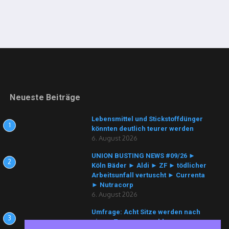
Neueste Beiträge
Lebensmittel und Stickstoffdünger
1
könnten deutlich teurer werden
6. August 2026
UNION BUSTING NEWS #09/26 ►
2
Köln Bäder ► Aldi ► ZF ► tödlicher
Arbeitsunfall vertuscht ► Currenta
► Nutracorp
6. August 2026
Umfrage: Acht Sitze werden nach
3
einem Zusammenschluss von