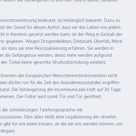
enrechtsverletzung bedeutet, ist hinlänglich bekannt. Dazu zu
st der Grund für diesen Aufruf, dass wir das Leben von jedem
ht in Kenntnis gesetzt werden kann, ist der Weg in Gestalt der
e gegeben. Wegen Drogendelikten, Diebstahl, Überfall, Mord
 als dass sie eine Resozialisierung erfahren. Sie werden in
ller die Gefängnisse werden, desto mehr werden aufgrund
er Türkei keine gerechte Strafvollstreckung existiert.
ie Grenzen der Europäischen Menschenrechtskonvention nicht
en dürfen nur für die Zeit des Ausnahmezustandes ergriffen
ustand. Die Verlängerung der Incommunicado-Haft auf 30 Tage
menen. Der Folter wird somit Tür und Tor geöffnet.
ie die zehnminütigen Telefongespräche mit
ulassen. Dies alles stellt eine Legalisierung der ohnehin
Es gibt für uns keine Instanz, an die wir uns wenden können, um
rdogan) .