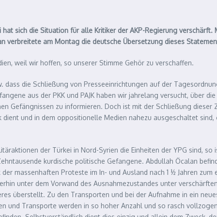
hat sich die Situation für alle Kritiker der AKP-Regierung verschärft.
an verbreitete am Montag die deutsche Übersetzung dieses Statemen
dien, weil wir hoffen, so unserer Stimme Gehör zu verschaffen.
zw. dass die Schließung von Presseeinrichtungen auf der Tagesordnun
angene aus der PKK und PAJK haben wir jahrelang versucht, über di
hen Gefängnissen zu informieren. Doch ist mit der Schließung diese
k dient und in dem oppositionelle Medien nahezu ausgeschaltet sind, 
itäraktionen der Türkei in Nord-Syrien die Einheiten der YPG sind, so 
ehntausende kurdische politische Gefangene. Abdullah Öcalan befinde
 der massenhaften Proteste im In- und Ausland nach 1 ½ Jahren zum e
erhin unter dem Vorwand des Ausnahmezustandes unter verschärften 
es überstellt. Zu den Transporten und bei der Aufnahme in ein neue
gen und Transporte werden in so hoher Anzahl und so rasch vollzogen
efinden. Selbstverständlich dient dies einzig und allein dem Zweck, d