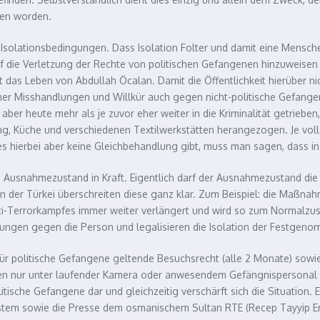
sen worden.
n Isolationsbedingungen. Dass Isolation Folter und damit eine Mensch
 die Verletzung der Rechte von politischen Gefangenen hinzuweisen i
 das Leben von Abdullah Öcalan. Damit die Öffentlichkeit hierüber nic
r Misshandlungen und Willkür auch gegen nicht-politische Gefangen
ber heute mehr als je zuvor eher weiter in die Kriminalität getrieben,
gung, Küche und verschiedenen Textilwerkstätten herangezogen. Je vo
hierbei aber keine Gleichbehandlung gibt, muss man sagen, dass in d
ein Ausnahmezustand in Kraft. Eigentlich darf der Ausnahmezustand d
der Türkei überschreiten diese ganz klar. Zum Beispiel: die Maßnahm
nti-Terrorkampfes immer weiter verlängert und wird so zum Normalz
ngen gegen die Person und legalisieren die Isolation der Festgenom
für politische Gefangene geltende Besuchsrecht (alle 2 Monate) sow
n nur unter laufender Kamera oder anwesendem Gefängnispersonal zuz
itische Gefangene dar und gleichzeitig verschärft sich die Situation. 
ystem sowie die Presse dem osmanischem Sultan RTE (Recep Tayyip E