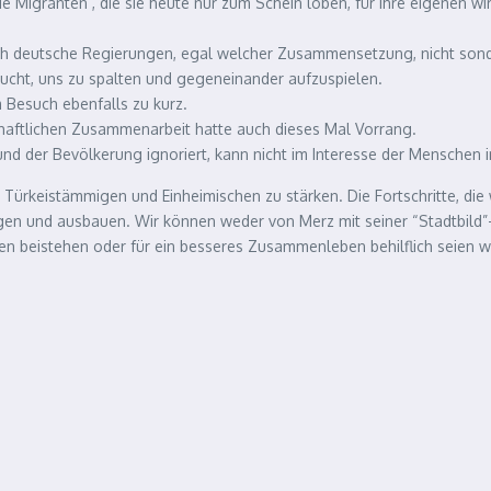
ie Migranten , die sie heute nur zum Schein loben, für ihre eigenen wi
h deutsche Regierungen, egal welcher Zusammensetzung, nicht sonder
sucht, uns zu spalten und gegeneinander aufzuspielen.
Besuch ebenfalls zu kurz.
schaftlichen Zusammenarbeit hatte auch dieses Mal Vorrang.
und der Bevölkerung ignoriert, kann nicht im Interesse der Menschen i
Türkeistämmigen und Einheimischen zu stärken. Die Fortschritte, die
gen und ausbauen. Wir können weder von Merz mit seiner “Stadtbild”
lemen beistehen oder für ein besseres Zusammenleben behilflich seien