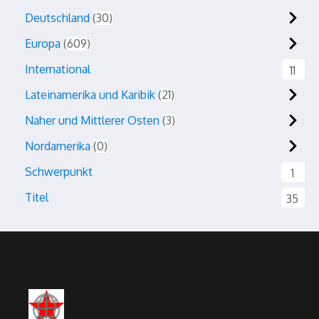
Deutschland
30
Europa
609
International
11
Lateinamerika und Karibik
21
Naher und Mittlerer Osten
3
Nordamerika
0
Schwerpunkt
1
Titel
35