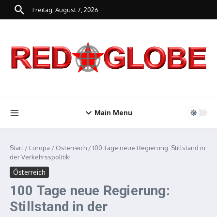
Zum Inhalt springen
Freitag, August 7, 2026
Main Menu
Start
/
Europa
/
Österreich
/
100 Tage neue Regierung: Stillstand in
der Verkehrsspolitik!
Österreich
100 Tage neue Regierung:
Stillstand in der