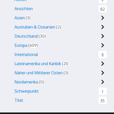
9
Ansichten
82
Asien
3
Australien & Ozeanien
2
Deutschland
30
Europa
609
International
11
Lateinamerika und Karibik
21
Naher und Mittlerer Osten
3
Nordamerika
0
Schwerpunkt
1
Titel
35