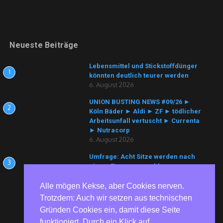
Neueste Beiträge
Lebensmittel und Stickstoffdünger
1
könnten deutlich teurer werden
6. August 2026
UNION BUSTING NEWS #09/26 ►
2
Köln Bäder ► Aldi ► ZF ► tödlicher
Arbeitsunfall vertuscht ► Currenta
► Nutracorp
6. August 2026
Umfrage: Acht Sitze werden nach
3
einem Zusammenschluss von
Hadash-Ta’al und Balad erwartet
6. August 2026
Alle mögen Kekse, aber Cookies nerven.
Trotzdem: Auch wir setzen aus technischen
Gründen Cookies ein, damit diese Seite
funktioniert. Durch ein Klick auf