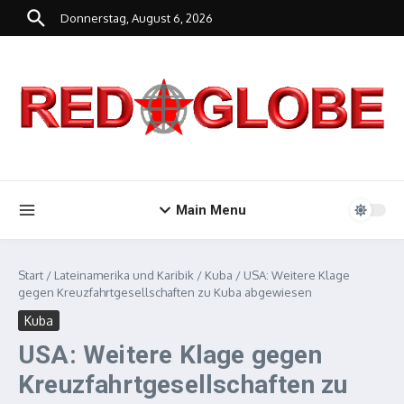
Zum Inhalt springen
Donnerstag, August 6, 2026
Main Menu
Start
/
Lateinamerika und Karibik
/
Kuba
/
USA: Weitere Klage
gegen Kreuzfahrtgesellschaften zu Kuba abgewiesen
Kuba
USA: Weitere Klage gegen
Kreuzfahrtgesellschaften zu