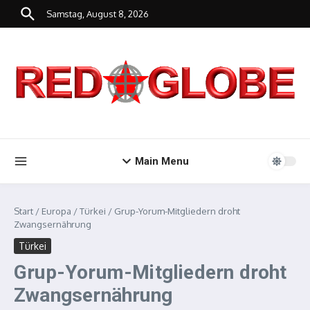
Zum Inhalt springen
Samstag, August 8, 2026
Main Menu
Start
/
Europa
/
Türkei
/
Grup-Yorum-Mitgliedern droht
Zwangsernährung
Türkei
Grup-Yorum-Mitgliedern droht
Zwangsernährung