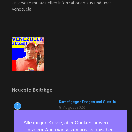
Unterseite mit aktuellen Informationen aus und über
Venezuela
Neueste Beiträge
Kampf gegen Drogen und Guerilla
1
8. August 2026
Ravioli und Drohnen für die
2
Alle mögen Kekse, aber Cookies nerven.
nationale Resilienz?
8. August 2026
Trotzdem: Auch wir setzen aus technischen