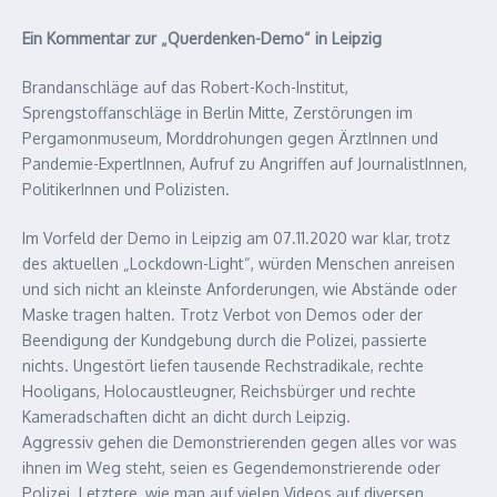
Ein Kommentar zur „Querdenken-Demo“ in Leipzig
Brandanschläge auf das Robert-Koch-Institut,
Sprengstoffanschläge in Berlin Mitte, Zerstörungen im
Pergamonmuseum, Morddrohungen gegen ÄrztInnen und
Pandemie-ExpertInnen, Aufruf zu Angriffen auf JournalistInnen,
PolitikerInnen und Polizisten.
Im Vorfeld der Demo in Leipzig am 07.11.2020 war klar, trotz
des aktuellen „Lockdown-Light“, würden Menschen anreisen
und sich nicht an kleinste Anforderungen, wie Abstände oder
Maske tragen halten. Trotz Verbot von Demos oder der
Beendigung der Kundgebung durch die Polizei, passierte
nichts. Ungestört liefen tausende Rechstradikale, rechte
Hooligans, Holocaustleugner, Reichsbürger und rechte
Kameradschaften dicht an dicht durch Leipzig.
Aggressiv gehen die Demonstrierenden gegen alles vor was
ihnen im Weg steht, seien es Gegendemonstrierende oder
Polizei. Letztere, wie man auf vielen Videos auf diversen