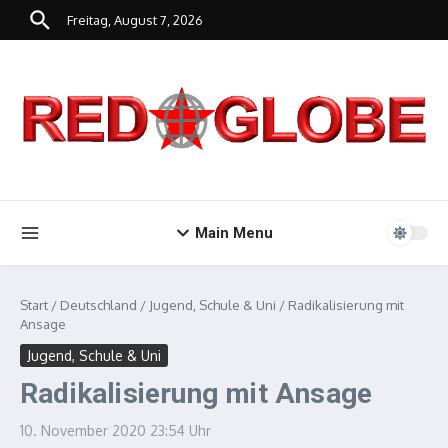
Zum Inhalt springen
Freitag, August 7, 2026
Main Menu
Start
/
Deutschland
/
Jugend, Schule & Uni
/
Radikalisierung mit
Ansage
Jugend, Schule & Uni
Radikalisierung mit Ansage
10. November 2020
23:54 Uhr