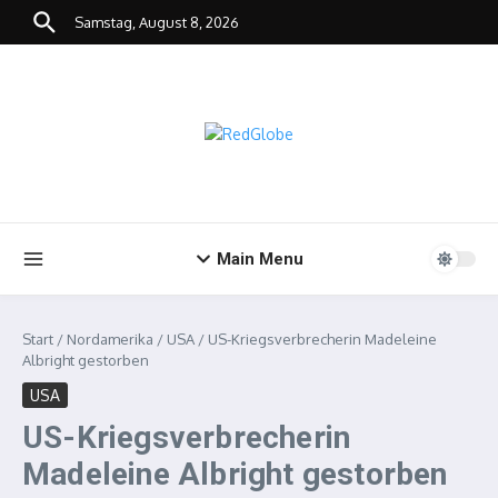
Zum Inhalt springen
Samstag, August 8, 2026
Main Menu
Start
/
Nordamerika
/
USA
/
US-Kriegsverbrecherin Madeleine
Albright gestorben
USA
US-Kriegsverbrecherin
Madeleine Albright gestorben