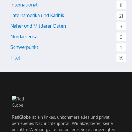
International
11
Lateinamerika und Karibik
21
Naher und Mittlerer Osten
3
Nordamerika
0
Schwerpunkt
1
Titel
35
RedGlobe
ist ein linkes, unkommerzielles und privat
betriebenes Nachrichtenportal. Wir akzeptieren keine
bezahlte Werbung, alle auf unserer Seite angezeigten