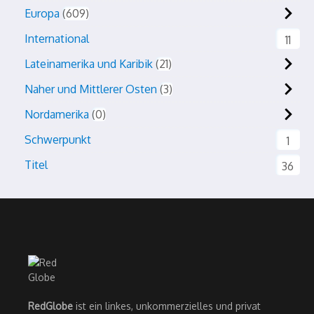
Europa
609
International
11
Lateinamerika und Karibik
21
Naher und Mittlerer Osten
3
Nordamerika
0
Schwerpunkt
1
Titel
36
RedGlobe
ist ein linkes, unkommerzielles und privat