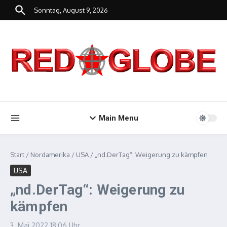
Zum Inhalt springen
Sonntag, August 9, 2026
Main Menu
Start
/
Nordamerika
/
USA
/
„nd.DerTag“: Weigerung zu kämpfen
USA
„nd.DerTag“: Weigerung zu
kämpfen
3. Mai 2022
18:06 Uhr