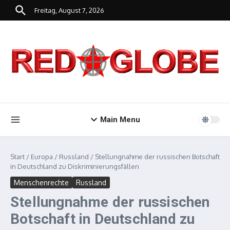
Zum Inhalt springen
Freitag, August 7, 2026
Main Menu
Start
/
Europa
/
Russland
/
Stellungnahme der russischen Botschaft
in Deutschland zu Diskriminierungsfällen
Menschenrechte
Russland
Stellungnahme der russischen
Botschaft in Deutschland zu