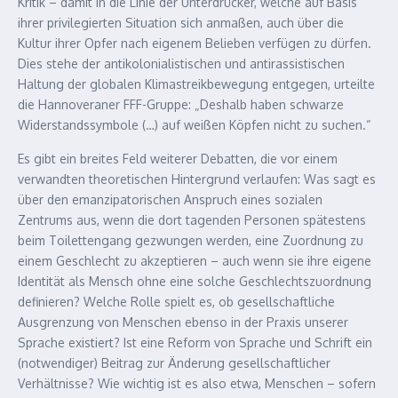
Kritik – damit in die Linie der Unterdrücker, welche auf Basis
ihrer privilegierten Situation sich anmaßen, auch über die
Kultur ihrer Opfer nach eigenem Belieben verfügen zu dürfen.
Dies stehe der antikolonialistischen und antirassistischen
Haltung der globalen Klima­streikbewegung entgegen, urteilte
die Hannoveraner FFF-Gruppe: „Deshalb haben schwarze
Widerstandssymbole (…) auf weißen Köpfen nicht zu suchen.“
Es gibt ein breites Feld weiterer Debatten, die vor einem
verwandten theoretischen Hintergrund verlaufen: Was sagt es
über den emanzipatorischen Anspruch eines sozialen
Zentrums aus, wenn die dort tagenden Personen spätestens
beim Toilettengang gezwungen werden, eine Zuordnung zu
einem Geschlecht zu akzeptieren – auch wenn sie ihre eigene
Identität als Mensch ohne eine solche Geschlechtszuordnung
definieren? Welche Rolle spielt es, ob gesellschaftliche
Ausgrenzung von Menschen ebenso in der Praxis unserer
Sprache existiert? Ist eine Reform von Sprache und Schrift ein
(notwendiger) Beitrag zur Änderung gesellschaftlicher
Verhältnisse? Wie wichtig ist es also etwa, Menschen – sofern