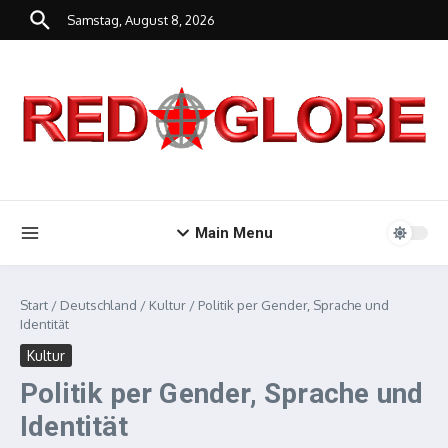
Zum Inhalt springen
Samstag, August 8, 2026
Main Menu
Start
/
Deutschland
/
Kultur
/
Politik per Gender, Sprache und
Identität
Kultur
Politik per Gender, Sprache und
Identität