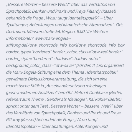
„Bessere Wörter – bessere Welt?“ über das Verhältnis von
Sprachpolitik, Denken und Praxis und Freya Pillardy (Kassel)
behandelt die Frage „Wozu taugt Identitätspolitik? – Über
Spaltungen, Ablenkungen und kämpferische Alternativen“. Ort:
Dortmund, Münsterstraße 56, Beginn: 11.00 Uhr Weitere
Informationen: www.marx-engels-­
stiftung.de[/otw_shortcode_info_box][otw_shortcode_info_box
border_type=“bordered“ border_color_class=“otw-red-border“
border_style=“bordered“ shadow=“shadow-outer“
background_color_class=“otw-silver“]Für den 11. Juni organisiert
die Marx-Engels-Stiftung eine dem Thema „Identitätspolitik“
gewidmete Diskussionsveranstaltung, die sich um eine
marxistische Kritik in „Auseinandersetzung mit einigen
(post-)modernen Ansätzen“ bemüht. Helmut Dunkhase (Berlin)
referiert zum Thema „Gender als Ideologie“, Kai Köhler (Berlin)
spricht unter dem Titel „Bessere Wörter – bessere Welt?“ über
das Verhältnis von Sprachpolitik, Denken und Praxis und Freya
Pillardy (Kassel) behandelt die Frage „Wozu taugt
Identitätspolitik? – Über Spaltungen, Ablenkungen und