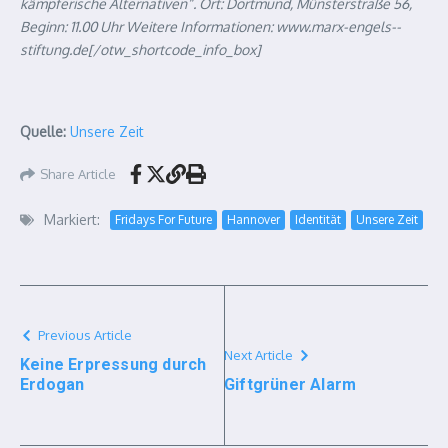
kämpferische Alternativen“. Ort: Dortmund, Münsterstraße 56,
Beginn: 11.00 Uhr Weitere Informationen: www.marx-engels-­
stiftung.de[/otw_shortcode_info_box]
Quelle:
Unsere Zeit
Share Article
Markiert:
Fridays For Future
Hannover
Identität
Unsere Zeit
Previous Article
Next Article
Keine Erpressung durch
Erdogan
Giftgrüner Alarm