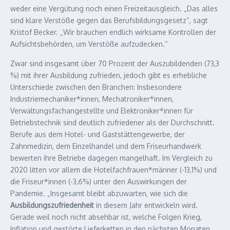
weder eine Vergütung noch einen Freizeitausgleich. „Das alles
sind klare Verstöße gegen das Berufsbildungsgesetz“, sagt
Kristof Becker. „Wir brauchen endlich wirksame Kontrollen der
Aufsichtsbehörden, um Verstöße aufzudecken.“
Zwar sind insgesamt über 70 Prozent der Auszubildenden (73,3
%) mit ihrer Ausbildung zufrieden, jedoch gibt es erhebliche
Unterschiede zwischen den Branchen: Insbesondere
Industriemechaniker*innen, Mechatroniker*innen,
Verwaltungsfachangestellte und Elektroniker*innen für
Betriebstechnik sind deutlich zufriedener als der Durchschnitt.
Berufe aus dem Hotel- und Gaststättengewerbe, der
Zahnmedizin, dem Einzelhandel und dem Friseurhandwerk
bewerten ihre Betriebe dagegen mangelhaft. Im Vergleich zu
2020 litten vor allem die Hotelfachfrauen*männer (-13,1%) und
die Friseur*innen (-3,6%) unter den Auswirkungen der
Pandemie. „Insgesamt bleibt abzuwarten, wie sich die
Ausbildungszufriedenheit
in diesem Jahr entwickeln wird.
Gerade weil noch nicht absehbar ist, welche Folgen Krieg,
Inflation und gestörte Lieferketten in den nächsten Monaten