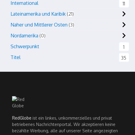
International
11
Lateinamerika und Karibik
21
Naher und Mittlerer Osten
3
Nordamerika
0
Schwerpunkt
1
Titel
35
RedGlobe
ist ein linkes, unkommerzielles und privat
betriebenes Nachrichtenportal. Wir akzeptieren keine
bezahlte Werbung, alle auf unserer Seite angezeigten