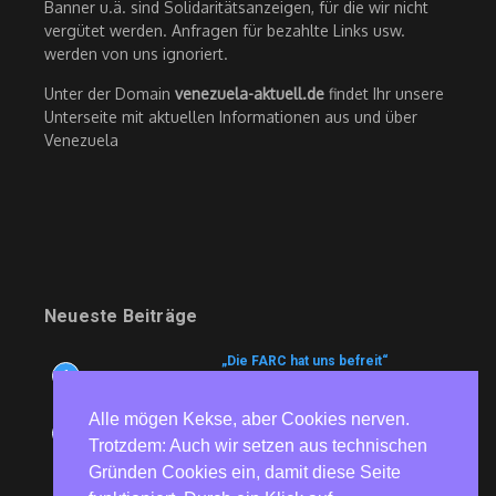
Banner u.ä. sind Solidaritätsanzeigen, für die wir nicht
vergütet werden. Anfragen für bezahlte Links usw.
werden von uns ignoriert.
Unter der Domain
venezuela-aktuell.de
findet Ihr unsere
Unterseite mit aktuellen Informationen aus und über
Venezuela
Neueste Beiträge
„Die FARC hat uns befreit“
1
6. August 2026
Alle mögen Kekse, aber Cookies nerven.
Fünf Prozent fürs E-Auto, 35 für die
2
Luxuskarre: Kuba liberalisiert den
Trotzdem: Auch wir setzen aus technischen
Automarkt
Gründen Cookies ein, damit diese Seite
6. August 2026