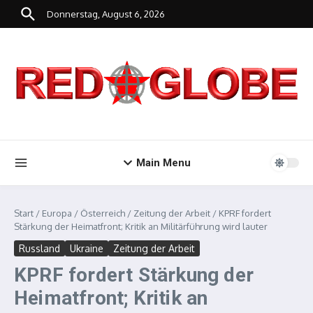
Zum Inhalt springen
Donnerstag, August 6, 2026
Main Menu
Start
/
Europa
/
Österreich
/
Zeitung der Arbeit
/
KPRF fordert
Stärkung der Heimatfront; Kritik an Militärführung wird lauter
Russland
Ukraine
Zeitung der Arbeit
KPRF fordert Stärkung der
Heimatfront; Kritik an