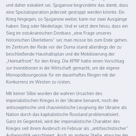
und daher eskaliert sei. Sjuganow begründete das damit, dass
eine Spezialoperation jederzeit gestoppt werden könnte. Ein
Krieg hingegen, so Sjuganow weiter, kann nur zwei Ausgänge
haben: Sieg oder Niederlage. Und er setzt dem hinzu, dass ein
Sieg im ostukrainischen Donbass „eine Frage unseres
historischen Überlebens“ sei; man müsse bis zum Ende gehen.
Im Zentrum der Rede vor der Duma stand allerdings der zu
beschließende Haushaltsplan und die Mobilisierung der
„Heimatfront“ für den Krieg. Die KPRF hatte einen Vorschlag
zur Investitionen in die Wirtschaft gemacht, um die eigene
Monopolbourgeoisie für ein dauerhaftes Ringen mit der
Konkurrenz im Westen zu rüsten.
Mit keiner Silbe wurden die wahren Ursachen des
imperialistischen Krieges in der Ukraine benannt, noch die
antisowjetische und chauvinistische Leugnung der Ukraine als
Nation durch das kapitalistische Russland problematisiert.
Ganz im Gegenteil, wird der imperialistische Charakter des
Krieges seit ihrem Ausbruch im Februar als „antifaschistischer“
Außenpolitik verschleiert. Auch an anderer Stelle, etwa bei der