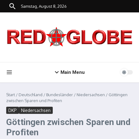
Zum Inhalt springen
Samstag, August 8, 2026
Main Menu
Start
/
Deutschland
/
Bundesländer
/
Niedersachsen
/
Göttingen
zwischen Sparen und Profiten
DKP
Niedersachsen
Göttingen zwischen Sparen und
Profiten