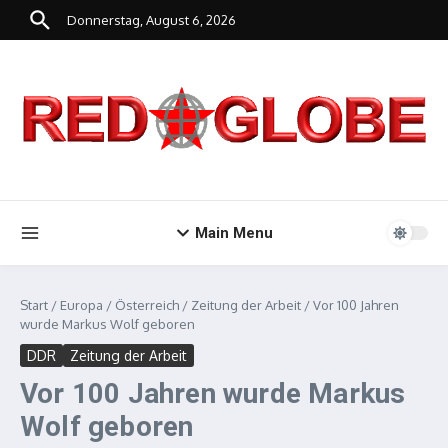
Zum Inhalt springen
Donnerstag, August 6, 2026
Main Menu
Start
/
Europa
/
Österreich
/
Zeitung der Arbeit
/
Vor 100 Jahren
wurde Markus Wolf geboren
DDR
Zeitung der Arbeit
Vor 100 Jahren wurde Markus
Wolf geboren