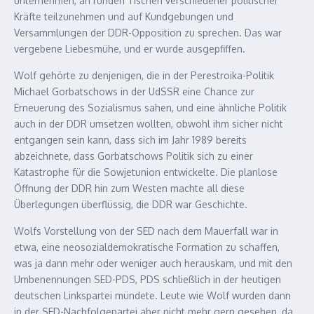
unternehmen, an runden Tischen verschiedener politischer
Kräfte teilzunehmen und auf Kundgebungen und
Versammlungen der DDR-Opposition zu sprechen. Das war
vergebene Liebesmühe, und er wurde ausgepfiffen.
Wolf gehörte zu denjenigen, die in der Perestroika-Politik
Michael Gorbatschows in der UdSSR eine Chance zur
Erneuerung des Sozialismus sahen, und eine ähnliche Politik
auch in der DDR umsetzen wollten, obwohl ihm sicher nicht
entgangen sein kann, dass sich im Jahr 1989 bereits
abzeichnete, dass Gorbatschows Politik sich zu einer
Katastrophe für die Sowjetunion entwickelte. Die planlose
Öffnung der DDR hin zum Westen machte all diese
Überlegungen überflüssig, die DDR war Geschichte.
Wolfs Vorstellung von der SED nach dem Mauerfall war in
etwa, eine neosozialdemokratische Formation zu schaffen,
was ja dann mehr oder weniger auch herauskam, und mit den
Umbenennungen SED-PDS, PDS schließlich in der heutigen
deutschen Linkspartei mündete. Leute wie Wolf wurden dann
in der SED-Nachfolgepartei aber nicht mehr gern gesehen, da