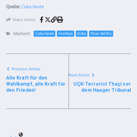
Quelle:
Cuba heute
Share Article
Markiert:
Cuba heute
Hurrikan
Kuba
Pinar del Río
Previous Article
Next Article
Alle Kraft für den
Wahlkampf, alle Kraft für
UÇK-Terrorist Thaçi vor
den Frieden!
dem Haager Tribunal