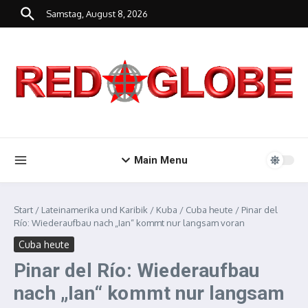
Zum Inhalt springen
Samstag, August 8, 2026
Main Menu
Start
/
Lateinamerika und Karibik
/
Kuba
/
Cuba heute
/
Pinar del
Río: Wiederaufbau nach „Ian“ kommt nur langsam voran
Cuba heute
Pinar del Río: Wiederaufbau
nach „Ian“ kommt nur langsam