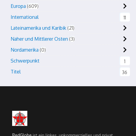
Europa
609
International
11
Lateinamerika und Karibik
21
Naher und Mittlerer Osten
3
Nordamerika
0
Schwerpunkt
1
Titel
36
RedGlobe
ist ein linkes, unkommerzielles und privat