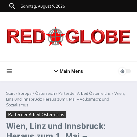
Zum Inhalt springen
Sonntag, August 9, 2026
Main Menu
Start
/
Europa
/
Österreich
/
Partei der Arbeit Österreichs
/
Wien,
Linz und Innsbruck: Heraus zum 1. Mai – Volksmacht und
Sozialismus
Partei der Arbeit Österreichs
Wien, Linz und Innsbruck:
Heraus zum 1. Mai –