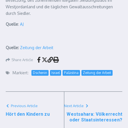
Besetzung, des zunehmenden illegalen Siedlungsbaus im
Westjordanland und die täglichen Gewaltausschreitungen
durch Siedler.
Quelle
:
AJ
Quelle:
Zeitung der Arbeit
Share Article
Markiert:
Dschenin
Israel
Palästina
Zeitung der Arbeit
Previous Article
Next Article
Hört den Kindern zu
Westsahara: Völkerrecht
oder Staatsinteressen?