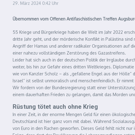
29. März 2024
0:42 Uhr
Übernommen vom Offenen Antifaschistischen Treffen Augsbur
55 Kriege und Bürgerkriege haben die Welt im Jahr 2022 erschüt
dritte Jahr geht, und der mörderische Konflikt in Palästina s
Angriff der Hamas und anderer radikaler Organisationen auf d
einer nahezu vollständigen Zerstörung des Gazastreifens.
Leider hat sich auch in der deutschen Politik der Irrglaube dur
weiter, bis hin zur Gefahr eines dritten Weltkrieges. Diploma
wie von Kanzler Scholz – als „gefallene Engel aus der Hölle“ d
Israel“ ist selbst unmoralisch und menschenfeindlich. Er nim
Wir fordern von der Bundesregierung statt einer Unterstützung 
einem dauerhaften Frieden zu gelangen, damit das Morden und
Rüstung tötet auch ohne Krieg
In einer Zeit, in der enorme Mengen Geld für einen ökologis
Deutschland ist hier ganz vorn mit dabei. Während Sozialausga
von Euro in den Rachen geworfen. Dieses Geld fehlt nicht nur