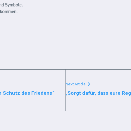
und Symbole.
llkommen.
Next Article
m Schutz des Friedens“
„Sorgt dafür, dass eure Re