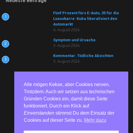
Neueste Beiträge
Fünf Prozent fürs E-Auto, 35 für die
1
Luxuskarre: Kuba liberalisiert den
Automarkt
6. August 2026
Symptom und Ursache
2
5. August 2026
Kommentar: Tödliche Absichten
3
5. August 2026
Alle mögen Kekse, aber Cookies nerven.
Trotzdem: Auch wir setzen aus technischen
Gründen Cookies ein, damit diese Seite
funktioniert. Durch ein Klick auf
Einverstanden
stimmst Du dem Einsatz der
Cookies auf dieser Seite zu.
Mehr dazu