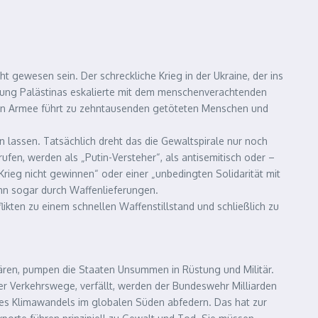
t gewesen sein. Der schreckliche Krieg in der Ukraine, der ins
setzung Palästinas eskalierte mit dem menschenverachtenden
schen Armee führt zu zehntausenden getöteten Menschen und
en lassen. Tatsächlich dreht das die Gewaltspirale nur noch
fen, werden als „Putin-Versteher“, als antisemitisch oder –
 Krieg nicht gewinnen“ oder einer „unbedingten Solidarität mit
ihn sogar durch Waffenlieferungen.
likten zu einem schnellen Waffenstillstand und schließlich zu
ären, pumpen die Staaten Unsummen in Rüstung und Militär.
er Verkehrswege, verfällt, werden der Bundeswehr Milliarden
des Klimawandels im globalen Süden abfedern. Das hat zur