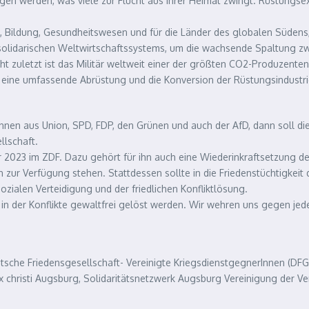
en werden, was viele zur Flucht aus ihrer Heimat zwingt. Rüstungsex
z, Bildung, Gesundheitswesen und für die Länder des globalen Südens
olidarischen Weltwirtschaftssystems, um die wachsende Spaltung zwi
zuletzt ist das Militär weltweit einer der größten CO2-Produzente
 eine umfassende Abrüstung und die Konversion der Rüstungsindustri
innen aus Union, SPD, FDP, den Grünen und auch der AfD, dann soll di
llschaft.
r 2023 im ZDF. Dazu gehört für ihn auch eine Wiederinkraftsetzung de
ur Verfügung stehen. Stattdessen sollte in die Friedenstüchtigkeit d
ialen Verteidigung und der friedlichen Konfliktlösung.
ft, in der Konflikte gewaltfrei gelöst werden. Wir wehren uns gegen jed
Deutsche Friedensgesellschaft- Vereinigte KriegsdienstgegnerInnen (D
pax christi Augsburg, Solidaritätsnetzwerk Augsburg Vereinigung der V