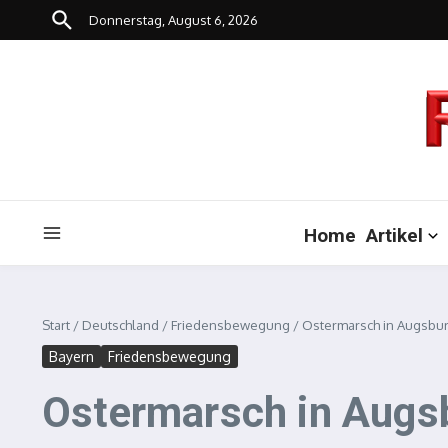
Zum Inhalt springen
Donnerstag, August 6, 2026
Home
Artikel
Start
/
Deutschland
/
Friedensbewegung
/
Ostermarsch in Augsbur
Bayern
Friedensbewegung
Ostermarsch in Augsb