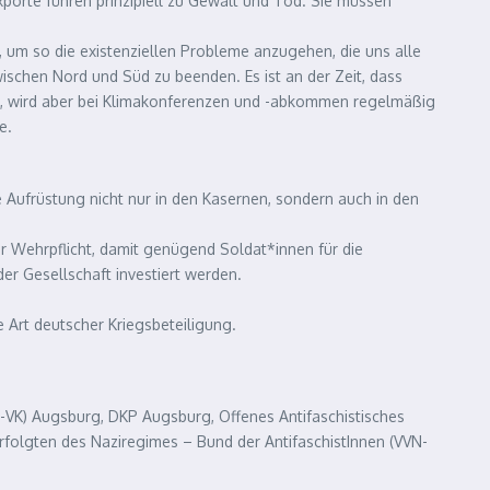
porte führen prinzipiell zu Gewalt und Tod. Sie müssen
, um so die existenziellen Probleme anzugehen, die uns alle
schen Nord und Süd zu beenden. Es ist an der Zeit, dass
n, wird aber bei Klimakonferenzen und -abkommen regelmäßig
e.
e Aufrüstung nicht nur in den Kasernen, sondern auch in den
r Wehrpflicht, damit genügend Soldat*innen für die
er Gesellschaft investiert werden.
e Art deutscher Kriegsbeteiligung.
FG-VK) Augsburg, DKP Augsburg, Offenes Antifaschistisches
erfolgten des Naziregimes – Bund der AntifaschistInnen (VVN-