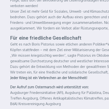
Folge, dass dort der Bevölkerung die Lebensgrundlagen entzog
verboten werden!
Unser Ziel ist mehr Geld für Soziales, Umwelt- und Klimaschut
bedrohen. Dazu gehört auch der Aufbau eines gerechten und s
Friedens- und Umweltbewegung enger zusammenarbeiten. Nicht 
ausgeklammert. Wir fordern ein Verbot aller Rüstungsexporte,
Für eine friedliche Gesellschaft
Geht es nach Boris Pistorius sowie etlichen anderen Politiker*
Köpfen stattfinden – mit dem Ziel einer Militarisierung der Gese
„Wir müssen kriegstüchtig werden“, sagte Pistorius im Oktobe
gewaltsame Durchsetzung deutscher und westlicher Interessen z
Dazu gehört die Entwicklung von Methoden der gewaltfreien Soz
Wir treten ein, für eine friedliche und solidarische Gesellscha
Jeder Krieg ist ein Verbrechen an der Menschheit!
Der Aufruf zum Ostermarsch wird unterstützt von:
Augsburger Friedensinitiative (AFI), Augsburg für Palästina, 
Treffen Augsburg, Offenes Antikapitalistisches Klimatreffen, 
BdA) Kreisvereinigung Augsburg