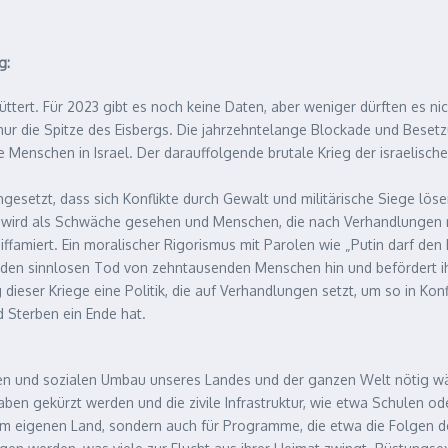
g:
tert. Für 2023 gibt es noch keine Daten, aber weniger dürften es nich
ind nur die Spitze des Eisbergs. Die jahrzehntelange Blockade und Be
ie Menschen in Israel. Der darauffolgende brutale Krieg der israeli
chgesetzt, dass sich Konflikte durch Gewalt und militärische Siege lös
tie wird als Schwäche gesehen und Menschen, die nach Verhandlungen ru
iffamiert. Ein moralischer Rigorismus mit Parolen wie „Putin darf den
mt den sinnlosen Tod von zehntausenden Menschen hin und befördert 
dieser Kriege eine Politik, die auf Verhandlungen setzt, um so in Konf
 Sterben ein Ende hat.
chen und sozialen Umbau unseres Landes und der ganzen Welt nötig w
ben gekürzt werden und die zivile Infrastruktur, wie etwa Schulen od
 im eigenen Land, sondern auch für Programme, die etwa die Folgen 