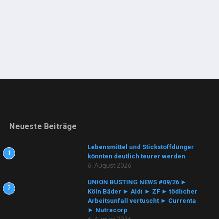
Neueste Beiträge
Lebensmittel und Stickstoffdünger
1
könnten deutlich teurer werden
6. August 2026
UNION BUSTING NEWS #09/26 ►
2
Köln Bäder ► Aldi ► ZF ► tödlicher
Arbeitsunfall vertuscht ► Currenta
► Nutracorp