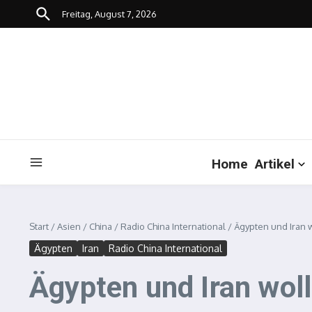
Zum Inhalt springen
Freitag, August 7, 2026
Home
Artikel
Start
/
Asien
/
China
/
Radio China International
/
Ägypten und Iran 
Ägypten
Iran
Radio China International
Ägypten und Iran wol