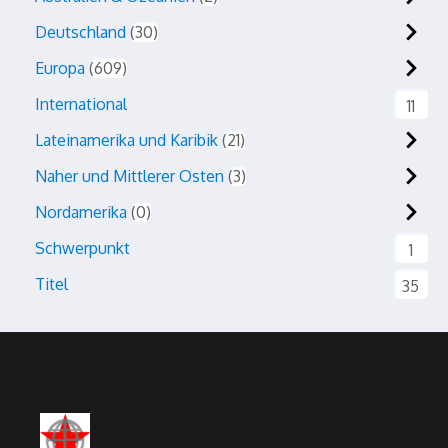
Deutschland
30
Europa
609
International
11
Lateinamerika und Karibik
21
Naher und Mittlerer Osten
3
Nordamerika
0
Schwerpunkt
1
Titel
35