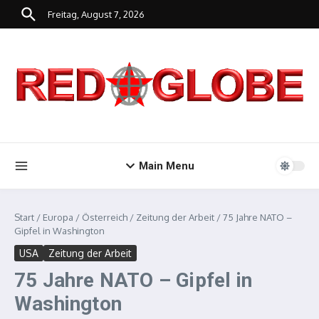
Zum Inhalt springen
Freitag, August 7, 2026
Main Menu
Start
/
Europa
/
Österreich
/
Zeitung der Arbeit
/
75 Jahre NATO –
Gipfel in Washington
USA
Zeitung der Arbeit
75 Jahre NATO – Gipfel in
Washington