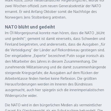
Mark Rutte, zuvor niederländischer Regierungschef, wurde vor
zwei Wochen offiziell zum neuen Generalsekretär der NATO
ernannt. Er wird Anfang Oktober somit die Nachfolge des
Norwegers Jens Stoltenberg antreten.
NATO blüht und gedeiht
Im Ö1-Morgenjournal konnte man hören, dass die NATO „blüht
und gedeiht“; gemeint ist damit einerseits, dass Schweden und
Finnland beigetreten, und andererseits, dass die Ausgaben „für
die Verteidigung“ der Länder auf Rekordniveau gestiegen sind.
Der eingeladene „Experte“ bezeichnet Putin sogar ironisch als
den Mitarbeiter des Jahres in diesem Zusammenhang. Die
zunehmende Militarisierung und die damit zusammenhängende
steigende Kriegsgefahr, die Ausgaben auf dem Rücken der
Arbeiterklasse finden hierbei keine Reflexion. Die größten
Herausforderungen werden im Inneren des Bündnisses
ausgemacht, auch hier spiegeln sich die innerimperialistischen
Widersprüche wider.
Die NATO wird in den bürgerlichen Medien als vermeintlicher
Garant für Gleichgewicht als ein Schutzschirm behandelt. Die