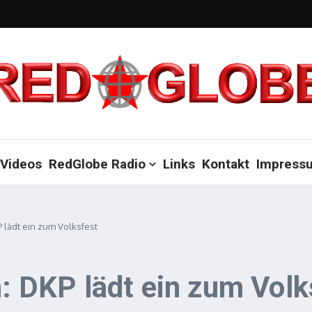
Videos
RedGlobe Radio
Links
Kontakt
Impress
P lädt ein zum Volksfest
n: DKP lädt ein zum Volk