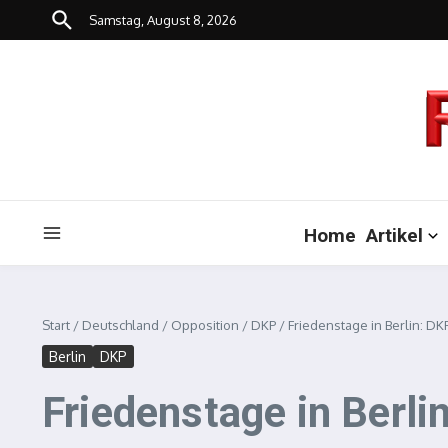
Zum Inhalt springen
Samstag, August 8, 2026
Home
Artikel
Start
/
Deutschland
/
Opposition
/
DKP
/
Friedenstage in Berlin: DK
Berlin
DKP
Friedenstage in Berli