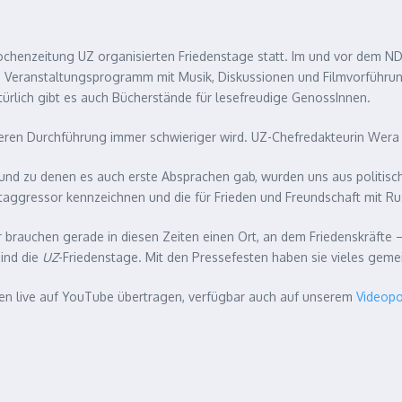
 Wochenzeitung UZ organisierten Friedenstage statt. Im und vor dem
 Veranstaltungsprogramm mit Musik, Diskussionen und Filmvorführungen
türlich gibt es auch Bücherstände für lesefreudige GenossInnen.
 deren Durchführung immer schwieriger wird. UZ-Chefredakteurin Wera
und zu denen es auch erste Absprachen gab, wurden uns aus politisc
ptaggressor kennzeichnen und die für Frieden und Freundschaft mit R
 brauchen gerade in diesen Zeiten einen Ort, an dem Friedenskräfte 
sind die
UZ
-Friedenstage. Mit den Pressefesten haben sie vieles gemeins
en live auf YouTube übertragen, verfügbar auch auf unserem
Videopo