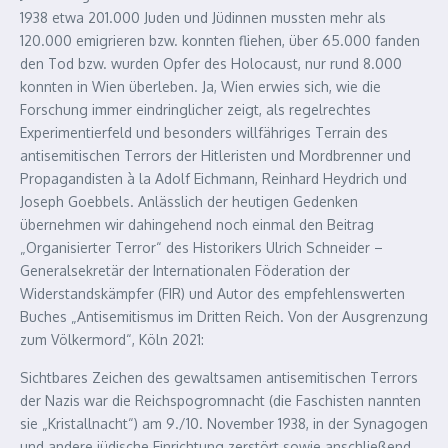
1938 etwa 201.000 Juden und Jüdinnen mussten mehr als
120.000 emigrieren bzw. konnten fliehen, über 65.000 fanden
den Tod bzw. wurden Opfer des Holocaust, nur rund 8.000
konnten in Wien überleben. Ja, Wien erwies sich, wie die
Forschung immer eindringlicher zeigt, als regelrechtes
Experimentierfeld und besonders willfähriges Terrain des
antisemitischen Terrors der Hitleristen und Mordbrenner und
Propagandisten à la Adolf Eichmann, Reinhard Heydrich und
Joseph Goebbels. Anlässlich der heutigen Gedenken
übernehmen wir dahingehend noch einmal den Beitrag
„Organisierter Terror“ des Historikers Ulrich Schneider –
Generalsekretär der Internationalen Föderation der
Widerstandskämpfer (FIR) und Autor des empfehlenswerten
Buches „Antisemitismus im Dritten Reich. Von der Ausgrenzung
zum Völkermord“, Köln 2021:
Sichtbares Zeichen des gewaltsamen antisemitischen Terrors
der Nazis war die Reichspogromnacht (die Faschisten nannten
sie „Kristallnacht“) am 9./10. November 1938, in der Synagogen
und andere jüdische Einrichtung zerstört sowie anschließend