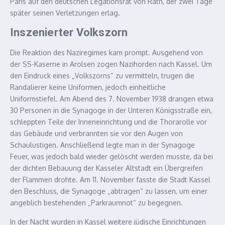
Paris auf den deutschen Legationsrat von Rath, der zwei Tage
später seinen Verletzungen erlag.
Inszenierter Volkszorn
Die Reaktion des Naziregimes kam prompt. Ausgehend von
der SS-Kaserne in Arolsen zogen Nazihorden nach Kassel. Um
den Eindruck eines „Volkszorns“ zu vermitteln, trugen die
Randalierer keine Uniformen, jedoch einheitliche
Uniformstiefel. Am Abend des 7. November 1938 drangen etwa
30 Personen in die Synagoge in der Unteren Königsstraße ein,
schleppten Teile der Inneneinrichtung und die Thorarolle vor
das Gebäude und verbrannten sie vor den Augen von
Schaulustigen. Anschließend legte man in der Synagoge
Feuer, was jedoch bald wieder gelöscht werden musste, da bei
der dichten Bebauung der Kasseler Altstadt ein Übergreifen
der Flammen drohte. Am 11. November fasste die Stadt Kassel
den Beschluss, die Synagoge „abtragen“ zu lassen, um einer
angeblich bestehenden „Parkraumnot“ zu begegnen.
In der Nacht wurden in Kassel weitere jüdische Einrichtungen