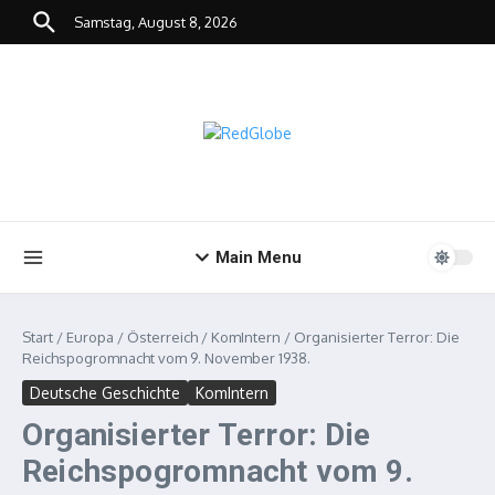
Zum Inhalt springen
Samstag, August 8, 2026
Main Menu
Start
/
Europa
/
Österreich
/
KomIntern
/
Organisierter Terror: Die
Reichspogromnacht vom 9. November 1938.
Deutsche Geschichte
KomIntern
Organisierter Terror: Die
Reichspogromnacht vom 9.