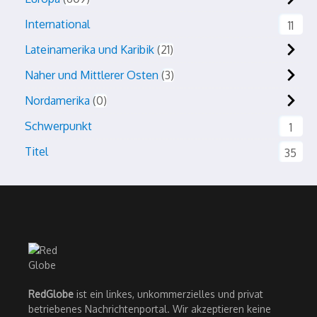
International
11
Lateinamerika und Karibik
21
Naher und Mittlerer Osten
3
Nordamerika
0
Schwerpunkt
1
Titel
35
RedGlobe
ist ein linkes, unkommerzielles und privat
betriebenes Nachrichtenportal. Wir akzeptieren keine