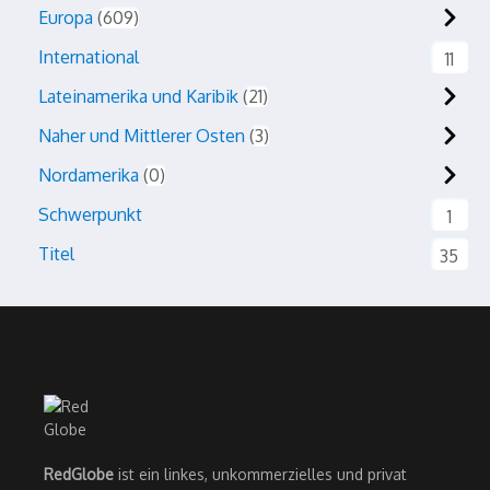
Europa
609
International
11
Lateinamerika und Karibik
21
Naher und Mittlerer Osten
3
Nordamerika
0
Schwerpunkt
1
Titel
35
RedGlobe
ist ein linkes, unkommerzielles und privat