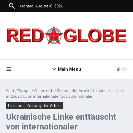
Zum Inhalt springen
Montag, August 10, 2026
Main Menu
Start
/
Europa
/
Österreich
/
Zeitung der Arbeit
/
Ukrainische Linke
enttäuscht von internationaler Sozialdemokratie
Ukraine
Zeitung der Arbeit
Ukrainische Linke enttäuscht
von internationaler