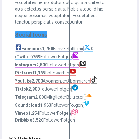
voluptates nemo, dolor optio quia architecto
quis delectus perspiciatis. Nobis atque id hic
neque possimus voluptatum voluptatibus
tenetur, perspiciatis consequuntur.
Social Icons
Fans
Gefällt mir
Facebook
1,750
X
Follower
Folgen
(Twitter)
759
Follower
Folgen
Instagram
2,500
Follower
Pin
Pinterest
1,365
Abonnenten
Abonnieren
Youtube
2,700
Follower
Folgen
Tiktok
2,900
Mitglieder
Beitreten
Telegram
2,000
Follower
Folgen
Soundcloud
1,963
Follower
Folgen
Vimeo
1,254
Follower
Folgen
Dribbble
3,520