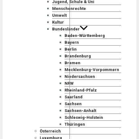
Jugend, Schule & Uni
Menschenrechte
Umwelt
Kultur
Bundesländer
Baden-Württemberg
Bayern
Berlin
Brandenburg
Bremen
Mecklenburg-Vorpommern
Niedersachsen
NRW
Rheinland-Pfalz
Saarland
Sachsen
Sachsen-Anhalt
Schleswig-Holstein
Thüringen
Österreich
Luxemburg