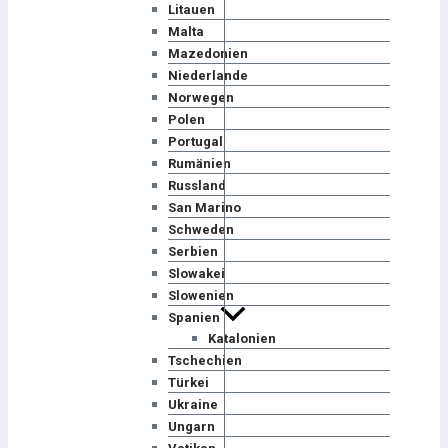
Litauen
Malta
Mazedonien
Niederlande
Norwegen
Polen
Portugal
Rumänien
Russland
San Marino
Schweden
Serbien
Slowakei
Slowenien
Spanien
Katalonien
Tschechien
Türkei
Ukraine
Ungarn