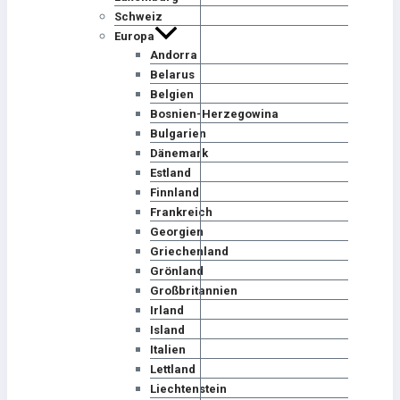
Schweiz
Europa
Andorra
Belarus
Belgien
Bosnien-Herzegowina
Bulgarien
Dänemark
Estland
Finnland
Frankreich
Georgien
Griechenland
Grönland
Großbritannien
Irland
Island
Italien
Lettland
Liechtenstein