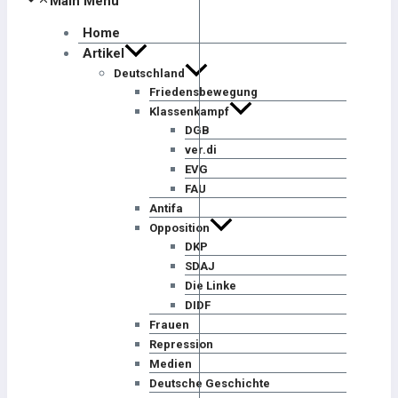
Main Menu
Home
Artikel
Deutschland
Friedensbewegung
Klassenkampf
DGB
ver.di
EVG
FAU
Antifa
Opposition
DKP
SDAJ
Die Linke
DIDF
Frauen
Repression
Medien
Deutsche Geschichte