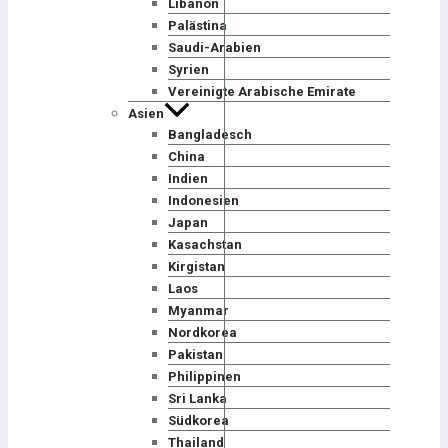
Libanon
Palästina
Saudi-Arabien
Syrien
Vereinigte Arabische Emirate
Asien
Bangladesch
China
Indien
Indonesien
Japan
Kasachstan
Kirgistan
Laos
Myanmar
Nordkorea
Pakistan
Philippinen
Sri Lanka
Südkorea
Thailand