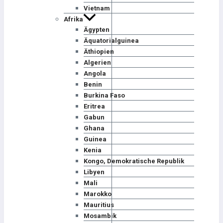
Vietnam
Afrika
Ägypten
Äquatorialguinea
Äthiopien
Algerien
Angola
Benin
Burkina Faso
Eritrea
Gabun
Ghana
Guinea
Kenia
Kongo, Demokratische Republik
Libyen
Mali
Marokko
Mauritius
Mosambik