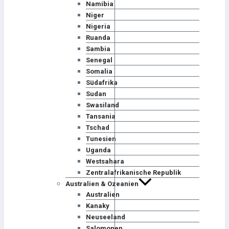
Namibia
Niger
Nigeria
Ruanda
Sambia
Senegal
Somalia
Südafrika
Sudan
Swasiland
Tansania
Tschad
Tunesien
Uganda
Westsahara
Zentralafrikanische Republik
Australien & Ozeanien
Australien
Kanaky
Neuseeland
Salomonen