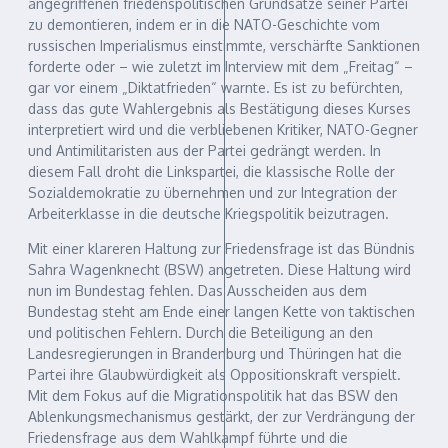
angegriffenen friedenspolitischen Grundsätze seiner Partei
zu demontieren, indem er in die NATO-Geschichte vom
russischen Imperialismus einstimmte, verschärfte Sanktionen
forderte oder – wie zuletzt im Interview mit dem „Freitag“ –
gar vor einem „Diktatfrieden“ warnte. Es ist zu befürchten,
dass das gute Wahlergebnis als Bestätigung dieses Kurses
interpretiert wird und die verbliebenen Kritiker, NATO-Gegner
und Antimilitaristen aus der Partei gedrängt werden. In
diesem Fall droht die Linkspartei, die klassische Rolle der
Sozialdemokratie zu übernehmen und zur Integration der
Arbeiterklasse in die deutsche Kriegspolitik beizutragen.
Mit einer klareren Haltung zur Friedensfrage ist das Bündnis
Sahra Wagenknecht (BSW) angetreten. Diese Haltung wird
nun im Bundestag fehlen. Das Ausscheiden aus dem
Bundestag steht am Ende einer langen Kette von taktischen
und politischen Fehlern. Durch die Beteiligung an den
Landesregierungen in Brandenburg und Thüringen hat die
Partei ihre Glaubwürdigkeit als Oppositionskraft verspielt.
Mit dem Fokus auf die Migrationspolitik hat das BSW den
Ablenkungsmechanismus gestärkt, der zur Verdrängung der
Friedensfrage aus dem Wahlkampf führte und die