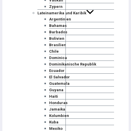
Vatikan
Zypern
Lateinamerika und Karibik
Argentinien
Bahamas
Barbados
Bolivien
Brasilien
Chile
Dominica
Dominikanische Republik
Ecuador
El Salvador
Guatemala
Guyana
Haiti
Honduras
Jamaika
Kolumbien
Kuba
Mexiko