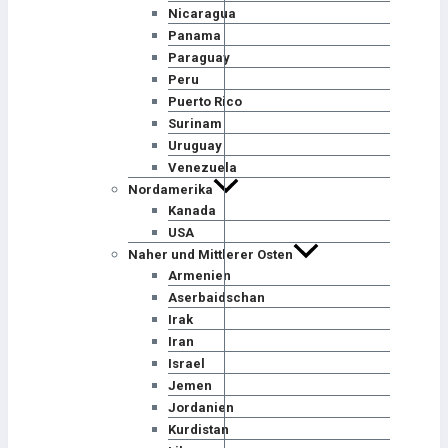
Nicaragua
Panama
Paraguay
Peru
Puerto Rico
Surinam
Uruguay
Venezuela
Nordamerika
Kanada
USA
Naher und Mittlerer Osten
Armenien
Aserbaidschan
Irak
Iran
Israel
Jemen
Jordanien
Kurdistan