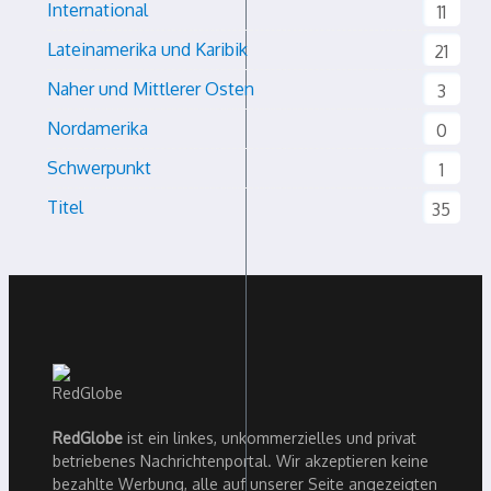
International
11
Lateinamerika und Karibik
21
Naher und Mittlerer Osten
3
Nordamerika
0
Schwerpunkt
1
Titel
35
RedGlobe
ist ein linkes, unkommerzielles und privat
betriebenes Nachrichtenportal. Wir akzeptieren keine
bezahlte Werbung, alle auf unserer Seite angezeigten