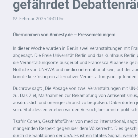
gefährdet Debattenr
19. Februar 2025
14:41 Uhr
Übernommen von Amnesty.de – Pressemeldungen:
In dieser Woche wurden in Berlin zwei Veranstaltungen mit Fra
abgesagt. Die Freie Universität Berlin und das Kühlhaus Berli
die Veranstaltungsorte ausgeübt und Francesca Albanese geziel
Nothilfe von UNRWA und medico international sein, auf der auc
konnte kurzfristig ein alternativer Veranstaltungsort gefunden
Duchrow sagt: „Die Absage von zwei Veranstaltungen mit UN-S
zu. Das Ziel, Maßnahmen zur Bekämpfung von Antisemitismus, 
ausdrücklich und uneingeschränkt zu begrüßen. Dabei dürfen
sein. Stattdessen erleben wir den Versuch, bestimmte politisc
Tsafrir Cohen, Geschäftsführer von medico international, sagt
mangelnden Respekt gegenüber dem Völkerrecht. Dies geschieht 
durch die Sanktionen der USA. Es ist ein fatales Signal, wenn P