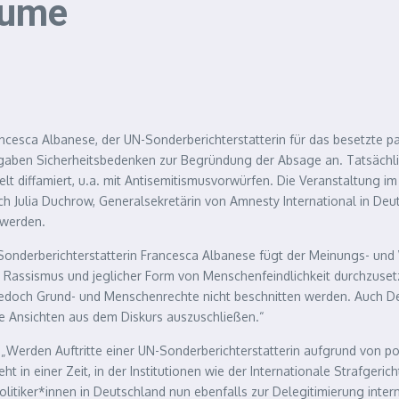
äume
ncesca Albanese, der UN-Sonderberichterstatterin für das besetzte pa
n gaben Sicherheitsbedenken zur Begründung der Absage an. Tatsächli
t diffamiert, u.a. mit Antisemitismusvorwürfen. Die Veranstaltung im 
h Julia Duchrow, Generalsekretärin von Amnesty International in Deut
 werden.
onderberichterstatterin Francesca Albanese fügt der Meinungs- und
Rassismus und jeglicher Form von Menschenfeindlichkeit durchzusetze
 jedoch Grund- und Menschenrechte nicht beschnitten werden. Auch
he Ansichten aus dem Diskurs auszuschließen.“
: „Werden Auftritte einer UN-Sonderberichterstatterin aufgrund von p
in einer Zeit, in der Institutionen wie der Internationale Strafgeri
olitiker*innen in Deutschland nun ebenfalls zur Delegitimierung interna