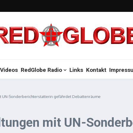
Videos
RedGlobe Radio
Links
Kontakt
Impress
t UN-Sonderberichterstatterin gefährdet Debattenräume
tungen mit UN-Sonderbe