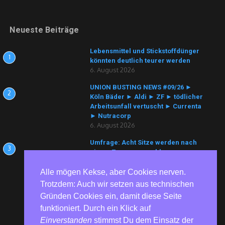
Neueste Beiträge
Lebensmittel und Stickstoffdünger
1
könnten deutlich teurer werden
6. August 2026
UNION BUSTING NEWS #09/26 ►
2
Köln Bäder ► Aldi ► ZF ► tödlicher
Arbeitsunfall vertuscht ► Currenta
► Nutracorp
6. August 2026
Umfrage: Acht Sitze werden nach
3
einem Zusammenschluss von
Hadash-Ta’al und Balad erwartet
6. August 2026
Alle mögen Kekse, aber Cookies nerven.
Trotzdem: Auch wir setzen aus technischen
Gründen Cookies ein, damit diese Seite
funktioniert. Durch ein Klick auf
Einverstanden
stimmst Du dem Einsatz der