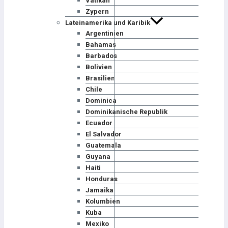
Vatikan
Zypern
Lateinamerika und Karibik
Argentinien
Bahamas
Barbados
Bolivien
Brasilien
Chile
Dominica
Dominikanische Republik
Ecuador
El Salvador
Guatemala
Guyana
Haiti
Honduras
Jamaika
Kolumbien
Kuba
Mexiko