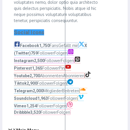
voluptates nemo, dolor optio quia architecto
quis delectus perspiciatis. Nobis atque id hic
neque possimus voluptatum voluptatibus
tenetur, perspiciatis consequuntur.
Social Icons
Fans
Gefällt mir
Facebook
1,750
X
Follower
Folgen
(Twitter)
759
Follower
Folgen
Instagram
2,500
Follower
Pin
Pinterest
1,365
Abonnenten
Abonnieren
Youtube
2,700
Follower
Folgen
Tiktok
2,900
Mitglieder
Beitreten
Telegram
2,000
Follower
Folgen
Soundcloud
1,963
Follower
Folgen
Vimeo
1,254
Follower
Folgen
Dribbble
3,520