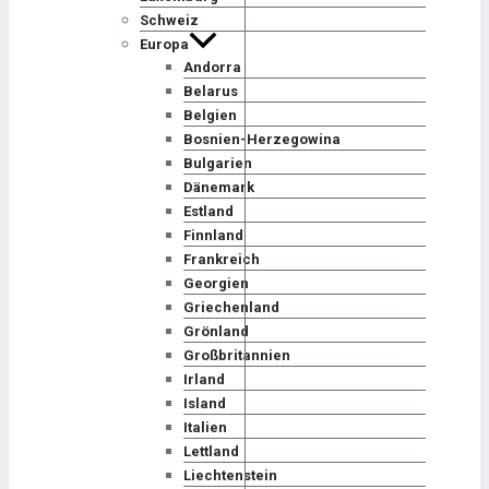
Schweiz
Europa
Andorra
Belarus
Belgien
Bosnien-Herzegowina
Bulgarien
Dänemark
Estland
Finnland
Frankreich
Georgien
Griechenland
Grönland
Großbritannien
Irland
Island
Italien
Lettland
Liechtenstein