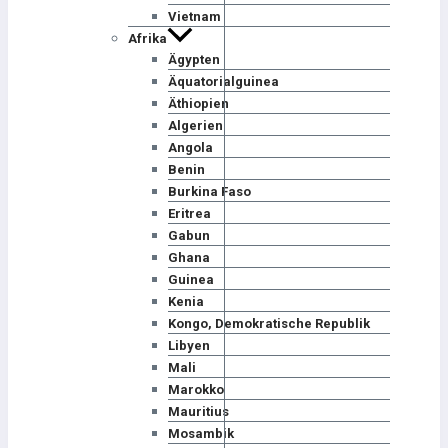
Vietnam
Afrika
Ägypten
Äquatorialguinea
Äthiopien
Algerien
Angola
Benin
Burkina Faso
Eritrea
Gabun
Ghana
Guinea
Kenia
Kongo, Demokratische Republik
Libyen
Mali
Marokko
Mauritius
Mosambik