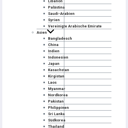
Libanon
Palästina
Saudi-Arabien
Syrien
Vereinigte Arabische Emirate
Asien
Bangladesch
China
Indien
Indonesien
Japan
Kasachstan
Kirgistan
Laos
Myanmar
Nordkorea
Pakistan
Philippinen
Sri Lanka
Südkorea
Thailand