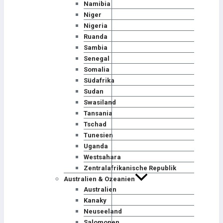
Namibia
Niger
Nigeria
Ruanda
Sambia
Senegal
Somalia
Südafrika
Sudan
Swasiland
Tansania
Tschad
Tunesien
Uganda
Westsahara
Zentralafrikanische Republik
Australien & Ozeanien
Australien
Kanaky
Neuseeland
Salomonen