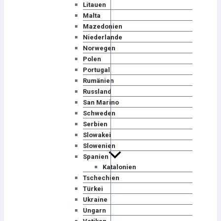
Litauen
Malta
Mazedonien
Niederlande
Norwegen
Polen
Portugal
Rumänien
Russland
San Marino
Schweden
Serbien
Slowakei
Slowenien
Spanien
Katalonien
Tschechien
Türkei
Ukraine
Ungarn