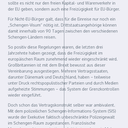
sollte es nicht nur den freien Kapital- und Warenverkehr in
der EU geben, sondern auch eine Freizügigkeit für EU-Bürger.
Für Nicht-EU-Bürger galt, dass für die Einreise nur noch ein
„Schengen-Visum“ nötig ist. Drittstaatsangehörige können
damit innerhalb von 90 Tagen zwischen den verschiedenen
Schengen-Ländern reisen.
So positiv diese Regelungen waren, die letzten drei
Jahrzehnte haben gezeigt, dass die Freizügigkeit im
europäischen Raum zunehmend wieder eingeschränkt wird.
Großbritannien ist mit dem Brexit bewusst aus dieser
Vereinbarung ausgestiegen. Mehrere Vertragsstaaten,
darunter Dänemark und Deutschland, haben – teilweise
unter Druck rechtspopulistischer Parteien und durch Medien
aufgeheizte Stimmungen – das System der Grenzkontrollen
wieder eingeführt.
Doch schon das Vertragskonstrukt selber war ambivalent.
Mit dem polizeilichen Schengen-Informations-System (SIS)
wurde der Exekutive faktisch unbeschränkte Polizeigewalt
im Schengen-Raum zugestanden. Französische