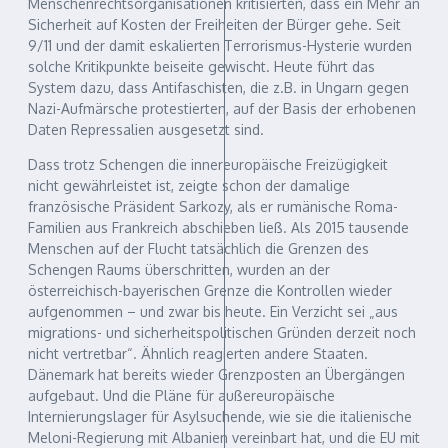
Menschenrechtsorganisationen kritisierten, dass ein Mehr an
Sicherheit auf Kosten der Freiheiten der Bürger gehe. Seit
9/11 und der damit eskalierten Terrorismus-Hysterie wurden
solche Kritikpunkte beiseite gewischt. Heute führt das
System dazu, dass Antifaschisten, die z.B. in Ungarn gegen
Nazi-Aufmärsche protestierten, auf der Basis der erhobenen
Daten Repressalien ausgesetzt sind.
Dass trotz Schengen die innereuropäische Freizügigkeit
nicht gewährleistet ist, zeigte schon der damalige
französische Präsident Sarkozy, als er rumänische Roma-
Familien aus Frankreich abschieben ließ. Als 2015 tausende
Menschen auf der Flucht tatsächlich die Grenzen des
Schengen Raums überschritten, wurden an der
österreichisch-bayerischen Grenze die Kontrollen wieder
aufgenommen – und zwar bis heute. Ein Verzicht sei „aus
migrations- und sicherheitspolitischen Gründen derzeit noch
nicht vertretbar“. Ähnlich reagierten andere Staaten.
Dänemark hat bereits wieder Grenzposten an Übergängen
aufgebaut. Und die Pläne für außereuropäische
Internierungslager für Asylsuchende, wie sie die italienische
Meloni-Regierung mit Albanien vereinbart hat, und die EU mit