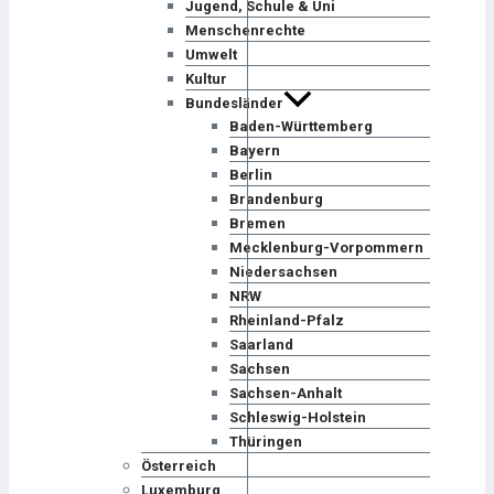
Jugend, Schule & Uni
Menschenrechte
Umwelt
Kultur
Bundesländer
Baden-Württemberg
Bayern
Berlin
Brandenburg
Bremen
Mecklenburg-Vorpommern
Niedersachsen
NRW
Rheinland-Pfalz
Saarland
Sachsen
Sachsen-Anhalt
Schleswig-Holstein
Thüringen
Österreich
Luxemburg