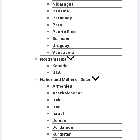
Nicaragua
Panama
Paraguay
Peru
Puerto Rico
Surinam
Uruguay
Venezuela
Nordamerika
Kanada
USA
Naher und Mittlerer Osten
Armenien
Aserbaidschan
Irak
Iran
Israel
Jemen
Jordanien
Kurdistan