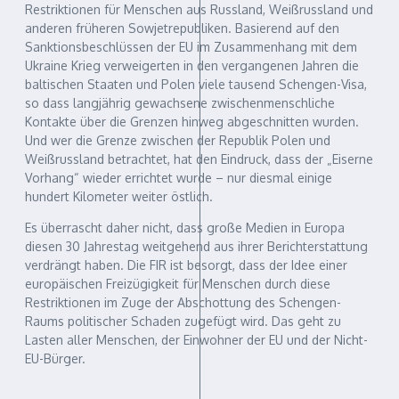
Restriktionen für Menschen aus Russland, Weißrussland und
anderen früheren Sowjetrepubliken. Basierend auf den
Sanktionsbeschlüssen der EU im Zusammenhang mit dem
Ukraine Krieg verweigerten in den vergangenen Jahren die
baltischen Staaten und Polen viele tausend Schengen-Visa,
so dass langjährig gewachsene zwischenmenschliche
Kontakte über die Grenzen hinweg abgeschnitten wurden.
Und wer die Grenze zwischen der Republik Polen und
Weißrussland betrachtet, hat den Eindruck, dass der „Eiserne
Vorhang“ wieder errichtet wurde – nur diesmal einige
hundert Kilometer weiter östlich.
Es überrascht daher nicht, dass große Medien in Europa
diesen 30 Jahrestag weitgehend aus ihrer Berichterstattung
verdrängt haben. Die FIR ist besorgt, dass der Idee einer
europäischen Freizügigkeit für Menschen durch diese
Restriktionen im Zuge der Abschottung des Schengen-
Raums politischer Schaden zugefügt wird. Das geht zu
Lasten aller Menschen, der Einwohner der EU und der Nicht-
EU-Bürger.