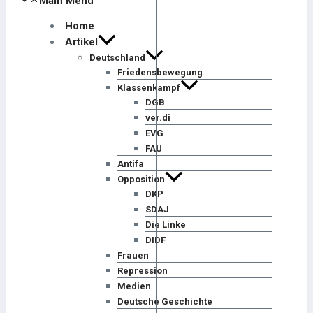
Main Menu
Home
Artikel
Deutschland
Friedensbewegung
Klassenkampf
DGB
ver.di
EVG
FAU
Antifa
Opposition
DKP
SDAJ
Die Linke
DIDF
Frauen
Repression
Medien
Deutsche Geschichte