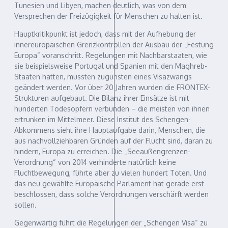
Tunesien und Libyen, machen deutlich, was von dem
Versprechen der Freizügigkeit für Menschen zu halten ist.
Hauptkritikpunkt ist jedoch, dass mit der Aufhebung der
innereuropäischen Grenzkontrollen der Ausbau der „Festung
Europa“ voranschritt. Regelungen mit Nachbarstaaten, wie
sie beispielsweise Portugal und Spanien mit den Maghreb-
Staaten hatten, mussten zugunsten eines Visazwangs
geändert werden. Vor über 20 Jahren wurden die FRONTEX-
Strukturen aufgebaut. Die Bilanz ihrer Einsätze ist mit
hunderten Todesopfern verbunden – die meisten von ihnen
ertrunken im Mittelmeer. Diese Institut des Schengen-
Abkommens sieht ihre Hauptaufgabe darin, Menschen, die
aus nachvollziehbaren Gründen auf der Flucht sind, daran zu
hindern, Europa zu erreichen. Die „Seeaußengrenzen-
Verordnung“ von 2014 verhinderte natürlich keine
Fluchtbewegung, führte aber zu vielen hundert Toten. Und
das neu gewählte Europäische Parlament hat gerade erst
beschlossen, dass solche Verordnungen verschärft werden
sollen.
Gegenwärtig führt die Regelungen der „Schengen Visa“ zu