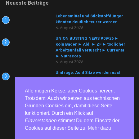
Neueste Beiträge
Lebensmittel und Stickstoffdünger
1
könnten deutlich teurer werden
6. August 2026
UNION BUSTING NEWS #09/26 ►
2
Köln Bäder ► Aldi ► ZF ► tödlicher
Arbeitsunfall vertuscht ► Currenta
► Nutracorp
6. August 2026
Umfrage: Acht Sitze werden nach
3
einem Zusammenschluss von
Hadash-Ta’al und Balad erwartet
6. August 2026
Alle mögen Kekse, aber Cookies nerven.
Trotzdem: Auch wir setzen aus technischen
Gründen Cookies ein, damit diese Seite
funktioniert. Durch ein Klick auf
Einverstanden
stimmst Du dem Einsatz der
Cookies auf dieser Seite zu.
Mehr dazu