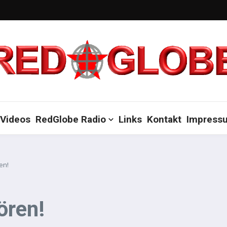
Videos
RedGlobe Radio
Links
Kontakt
Impress
en!
ören!