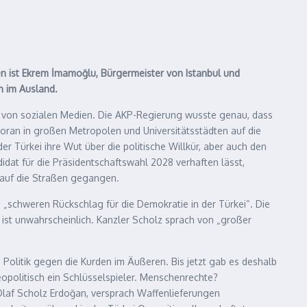
rten ist Ekrem İmamoğlu, Bürgermeister von Istanbul und
h im Ausland.
 von sozialen Medien. Die AKP-Regierung wusste genau, dass
voran in großen Metropolen und Universitätsstädten auf die
er Türkei ihre Wut über die politische Willkür, aber auch den
dat für die Präsidentschaftswahl 2028 verhaften lässt,
, auf die Straßen gegangen.
s „schweren Rückschlag für die Demokratie in der Türkei“. Die
 ist unwahrscheinlich. Kanzler Scholz sprach von „großer
 Politik gegen die Kurden im Äußeren. Bis jetzt gab es deshalb
opolitisch ein Schlüsselspieler. Menschenrechte?
 Olaf Scholz Erdoğan, versprach Waffenlieferungen