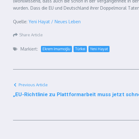
(wohlwissend, dass auch die schon in der Vergangenheit in de
wurden. Dass die EU und Deutschland ihrer Doppelmoral Taten fo
Quelle:
Yeni Hayat / Neues Leben
Share Article
Markiert:
Ekrem Imamoğlu
Türkei
Yeni Hayat
Previous Article
„EU-Richtlinie zu Plattformarbeit muss jetzt sch