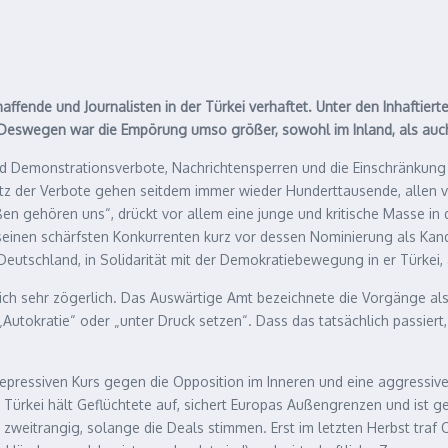
haffende und Journalisten in der Türkei verhaftet. Unter den Inhaftie
 Deswegen war die Empörung umso größer, sowohl im Inland, als auc
d Demonstrationsverbote, Nachrichtensperren und die Einschränkung
rotz der Verbote gehen seitdem immer wieder Hunderttausende, allen 
en gehören uns“, drückt vor allem eine junge und kritische Masse in d
inen schärfsten Konkurrenten kurz vor dessen Nominierung als Kandi
 Deutschland, in Solidarität mit der Demokratiebewegung in er Türkei
ltlich sehr zögerlich. Das Auswärtige Amt bezeichnete die Vorgänge al
Autokratie“ oder „unter Druck setzen“. Dass das tatsächlich passiert,
 repressiven Kurs gegen die Opposition im Inneren und eine aggressive
Türkei hält Geflüchtete auf, sichert Europas Außengrenzen und ist ge
 zweitrangig, solange die Deals stimmen. Erst im letzten Herbst traf