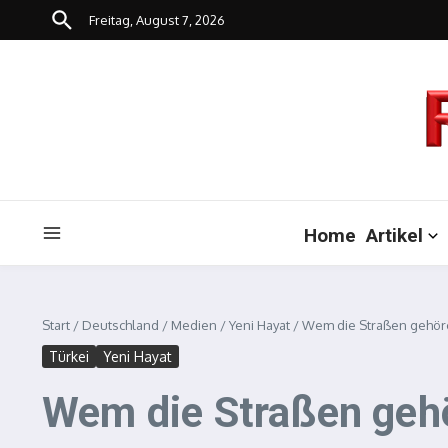
Zum Inhalt springen
Freitag, August 7, 2026
Home
Artikel
Start
/
Deutschland
/
Medien
/
Yeni Hayat
/
Wem die Straßen gehör
Türkei
Yeni Hayat
Wem die Straßen geh