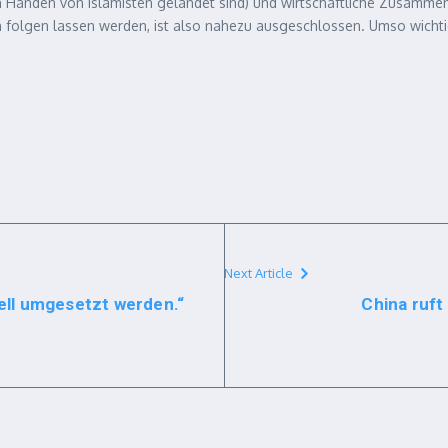
n Händen von Islamisten gelandet sind) und wirtschaftliche Zusammena
lgen lassen werden, ist also nahezu ausgeschlossen. Umso wichtiger i
Next Article
nell umgesetzt werden.“
China ruft