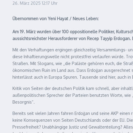
26. März 2025
12:17 Uhr
Übernommen von Yeni Hayat / Neues Leben:
Am 19. März wurden über 100 oppositionelle Politiker, Kultursc
aussichtsreichster Herausforderer von Recep Tayyip Erdogan.
Mit den Verhaftungen ergingen gleichzeitig Versammlungs- un
diese Inhaftierungswelle nicht protestfrei verlaufen würde. T
Straßen. Mit Slogans, wie „die Paläste gehören euch, die Straß
ökonomischen Ruin im Land aus. Dass Erdoǧan ausgerechnet se
hinterlässt auch in Europa Spuren. Tausende sind hier, auch in
Kritik von Seiten der deutschen Politik kam schnell, aber inha
außenpolitischen Sprecher der Parteien benutzten Worte, wie „
Besorgnis“.
Bereits seit vielen Jahren fahren Erdoǧan und seine AKP einen
keine Konsequenzen von Seiten Deutschlands oder der EU. Die 
Pressefreiheit? Unabhängige Justiz und Gewaltenteilung? Alles