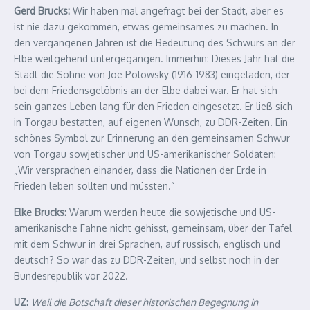
Gerd Brucks:
Wir haben mal angefragt bei der Stadt, aber es
ist nie dazu gekommen, etwas gemeinsames zu machen. In
den vergangenen Jahren ist die Bedeutung des Schwurs an der
Elbe weitgehend untergegangen. Immerhin: Dieses Jahr hat die
Stadt die Söhne von Joe Polowsky (1916-1983) eingeladen, der
bei dem Friedensgelöbnis an der Elbe dabei war. Er hat sich
sein ganzes Leben lang für den Frieden eingesetzt. Er ließ sich
in Torgau bestatten, auf eigenen Wunsch, zu DDR-Zeiten. Ein
schönes Symbol zur Erinnerung an den gemeinsamen Schwur
von Torgau sowjetischer und US-amerikanischer Soldaten:
„Wir versprachen einander, dass die Nationen der Erde in
Frieden leben sollten und müssten.“
Elke Brucks:
Warum werden heute die sowjetische und US-
amerikanische Fahne nicht gehisst, gemeinsam, über der Tafel
mit dem Schwur in drei Sprachen, auf russisch, englisch und
deutsch? So war das zu DDR-Zeiten, und selbst noch in der
Bundesrepublik vor 2022.
UZ:
Weil die Botschaft dieser historischen Begegnung in