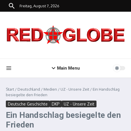
Zum Inhalt springen
Freitag, August 7, 2026
Main Menu
Start
/
Deutschland
/
Medien
/
UZ - Unsere Zeit
/
Ein Handschlag
besiegelte den Frieden
Deutsche Geschichte
DKP
UZ - Unsere Zeit
Ein Handschlag besiegelte den
Frieden