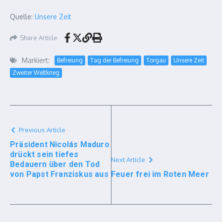
Quelle:
Unsere Zeit
Share Article
Markiert:
Befreiung
Tag der Befreiung
Torgau
Unsere Zeit
Zweiter Weltkrieg
Previous Article
Präsident Nicolás Maduro
drückt sein tiefes
Next Article
Bedauern über den Tod
von Papst Franziskus aus
Feuer frei im Roten Meer