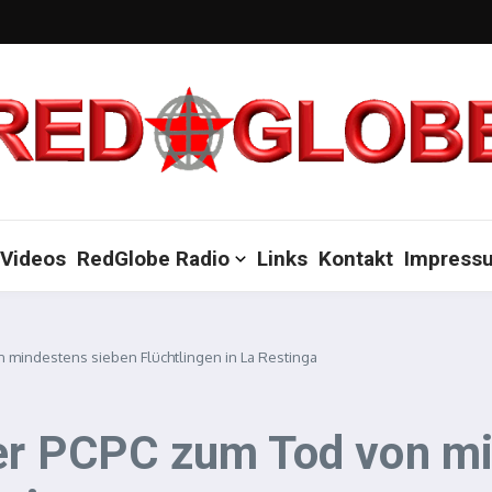
Videos
RedGlobe Radio
Links
Kontakt
Impress
 mindestens sieben Flüchtlingen in La Restinga
der PCPC zum Tod von m