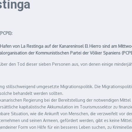
stinga
PCPE):
m Hafen von La Restinga auf der Kanareninsel El Hierro sind am Mi
lorganisation der Kommunistischen Partei der Völker Spaniens (PCPE)
ber den Tod dieser sieben Personen aus, von denen einige minderjäh
g stillschweigend umgesetzte Migrationspolitik. Die Migrationspolitik
solche behandelt werden sollten.
kanarischen Regierung bei der Bereitstellung der notwendigen Mittel 
ättliche kapitalistische Akkumulation im Tourismussektor zu finanzie
hbare Situation, wie die Ankunft von Menschen, die verzweifelt vor d
nternehmen und seinen Armeen, gefördert werden, gibt es keine Mitte
rgendeiner Form von Hilfe für ein besseres Leben suchen, zu Kriminell