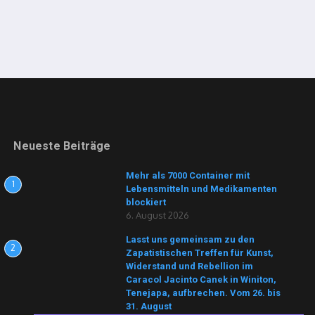
Neueste Beiträge
Mehr als 7000 Container mit
1
Lebensmitteln und Medikamenten
blockiert
6. August 2026
Lasst uns gemeinsam zu den
2
Zapatistischen Treffen für Kunst,
Widerstand und Rebellion im
Caracol Jacinto Canek in Winiton,
Tenejapa, aufbrechen. Vom 26. bis
31. August