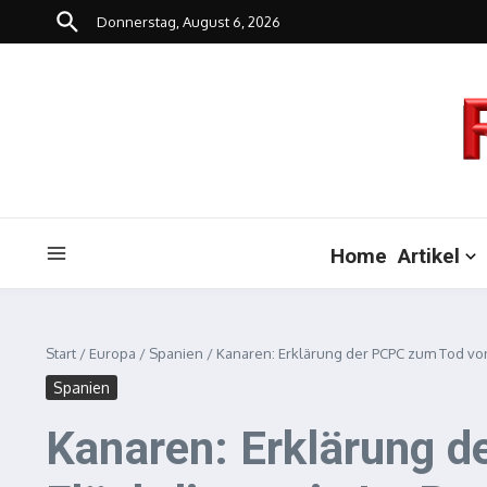
Zum Inhalt springen
Donnerstag, August 6, 2026
Home
Artikel
Start
/
Europa
/
Spanien
/
Kanaren: Erklärung der PCPC zum Tod von
Spanien
Kanaren: Erklärung 