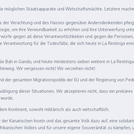
lle möglichen Staatsapparate und Wirtschaftsmächte. Letztere machen
rs der Verachtung und des Hasses gegenüber Andersdenkenden pflegen
ategie, um ihre Verwundbarkeit zu erhöhen und ihre Unterwerfung unter
ürfe gegen all diese Verantwortlichkeiten und gegen die Personen, Or
e Verantwortung für die Todesfälle, die sich heute in La Restinga ere
ulie Bah in Gando, und heute mindestens sieben weitere in La Resti
inweg. Wir vergessen nicht! Wir verzeihen nicht!
nd der gesamten Migrationspolitik der EU und der Regierung von Ped
wältigung dieser Situationen. Wir akzeptieren nicht, dass ein prekäre
 wurde.
dem Kontinent, sowohl militärisch als auch wirtschaftlich.
 der Kanarischen Inseln und das gesamte Volk dazu auf, eine solidar
afrikanischen Volkes und für unsere eigene Souveränität zu kämpfen,