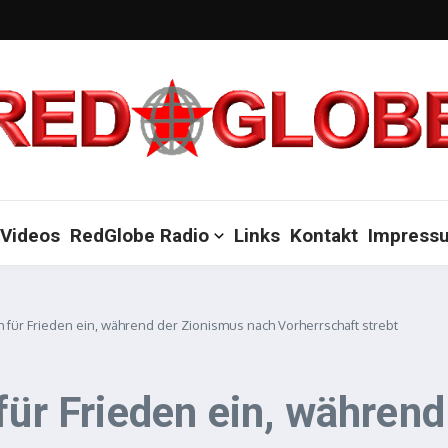
Videos
RedGlobe Radio
Links
Kontakt
Impress
h für Frieden ein, während der Zionismus nach Vorherrschaft strebt
für Frieden ein, währen