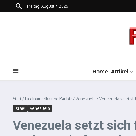
Zum Inhalt springen
Freitag, August 7, 2026
Home
Artikel
Start
/
Lateinamerika und Karibik
/
Venezuela
/
Venezuela setzt sic
Israel
Venezuela
Venezuela setzt sich 