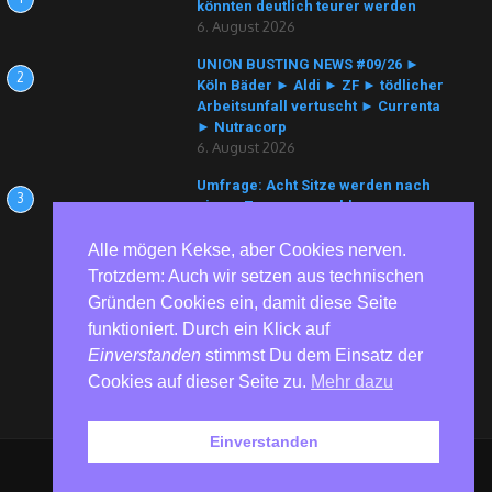
könnten deutlich teurer werden
6. August 2026
UNION BUSTING NEWS #09/26 ►
2
Köln Bäder ► Aldi ► ZF ► tödlicher
Arbeitsunfall vertuscht ► Currenta
► Nutracorp
6. August 2026
Umfrage: Acht Sitze werden nach
3
einem Zusammenschluss von
Hadash-Ta’al und Balad erwartet
6. August 2026
Alle mögen Kekse, aber Cookies nerven.
Trotzdem: Auch wir setzen aus technischen
Gründen Cookies ein, damit diese Seite
funktioniert. Durch ein Klick auf
Einverstanden
stimmst Du dem Einsatz der
Cookies auf dieser Seite zu.
Mehr dazu
Einverstanden