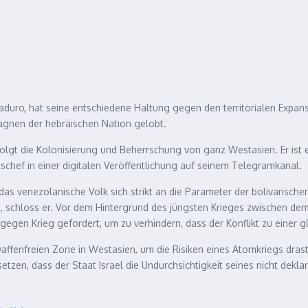
aduro, hat seine entschiedene Haltung gegen den territorialen Expansi
agnen der hebräischen Nation gelobt.
verfolgt die Kolonisierung und Beherrschung von ganz Westasien. Er ist
tschef in einer digitalen Veröffentlichung auf seinem Telegramkanal.
 das venezolanische Volk sich strikt an die Parameter der bolivarische
, schloss er. Vor dem Hintergrund des jüngsten Krieges zwischen dem 
 gegen Krieg gefordert, um zu verhindern, dass der Konflikt zu einer 
fenfreien Zone in Westasien, um die Risiken eines Atomkriegs drasti
tzen, dass der Staat Israel die Undurchsichtigkeit seines nicht dekla