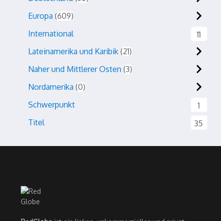
Europa
609
International
11
Lateinamerika und Karibik
21
Naher und Mittlerer Osten
3
Nordamerika
0
Schwerpunkt
1
Titel
35