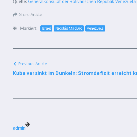
Quelle:
Generalkonsulat der Bolivarischen Republik Venezuela 
Share Article
Markiert:
Israel
Nicolás Maduro
Venezuela
Previous Article
Kuba versinkt im Dunkeln: Stromdefizit erreicht k
admin