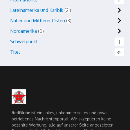
11
Lateinamerika und Karibik
21
Naher und Mittlerer Osten
3
Nordamerika
0
Schwerpunkt
1
Titel
35
RedGlobe
ist ein linkes, unkommerzielles und privat
betriebenes Nachrichtenportal. Wir akzeptieren keine
bezahlte Werbung, alle auf unserer Seite angezeigten