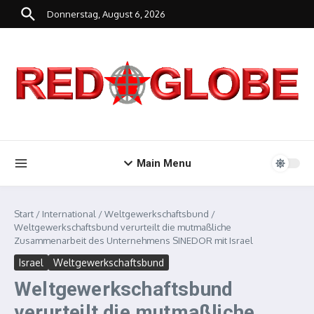
Zum Inhalt springen
Donnerstag, August 6, 2026
Main Menu
Start
/
International
/
Weltgewerkschaftsbund
/
Weltgewerkschaftsbund verurteilt die mutmaßliche
Zusammenarbeit des Unternehmens SINEDOR mit Israel
Israel
Weltgewerkschaftsbund
Weltgewerkschaftsbund
verurteilt die mutmaßliche