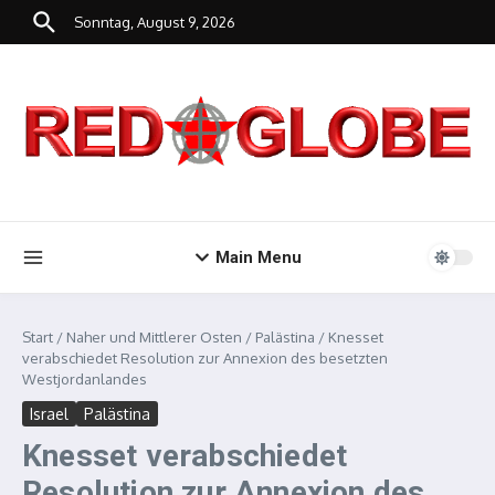
Zum Inhalt springen
Sonntag, August 9, 2026
Main Menu
Start
/
Naher und Mittlerer Osten
/
Palästina
/
Knesset
verabschiedet Resolution zur Annexion des besetzten
Westjordanlandes
Israel
Palästina
Knesset verabschiedet
Resolution zur Annexion des