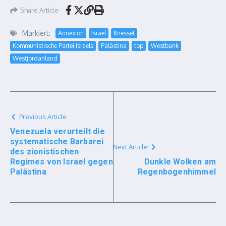
Share Article
Markiert:
Annexion
Israel
Knesset
Kommunistische Partei Israels
Palästina
top
Westbank
Westjordanland
Previous Article
Venezuela verurteilt die
systematische Barbarei
Next Article
des zionistischen
Regimes von Israel gegen
Dunkle Wolken am
Palästina
Regenbogenhimmel