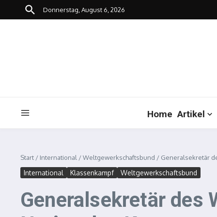
Zum Inhalt springen
Donnerstag, August 6, 2026
Home
Artikel
Start
/
International
/
Weltgewerkschaftsbund
/
Generalsekretär de
International
Klassenkampf
Weltgewerkschaftsbund
Generalsekretär des 