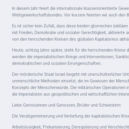
In diesem Jahr feiert die internationale klassenorientierte 
Weltgewerkschaftsbundes. Vor kurzem feierten wir auch den 8
Es ist sicher kein Zufall, dass diese beiden glorreichen Jubil
mit Frieden, Demokratie und sozialer Gerechtigkeit, aktivierte
von den herrschenden Kreisen des globalen Kapitalismus abhä
Heute, achtzig Jahre später, steht für die herrschenden Kreise
werden die imperialistischen Kriege und Interventionen, Sankt
demokratischen und sozialen Errungenschaften.
Der mörderische Staat Israel begeht mit unerschütterlicher U
unmenschliche Methoden einsetzt, die im Gewissen der Menschh
Konzepts der Menschenwürde. Die militärischen Operationen in 
die Imperialisten aus geopolitischen und wirtschaftlichen Inter
Liebe Genossinnen und Genossen, Brüder und Schwestern
Die Verallgemeinerung und Vertiefung der kapitalistischen Kris
Arbeitslosigkeit, Prekarisierung, Deregulierung und Verschlec