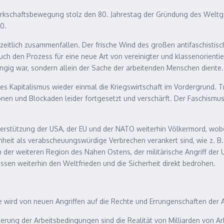
Gewerkschaftsbewegung stolz den 80. Jahrestag der Gründung des Wel
0.
äen zeitlich zusammenfallen. Der frische Wind des großen antifaschisti
 auch den Prozess für eine neue Art von vereinigter und klassenorienti
ngig war, sondern allein der Sache der arbeitenden Menschen diente.
 des Kapitalismus wieder einmal die Kriegswirtschaft im Vordergrund.
ionen und Blockaden leider fortgesetzt und verschärft. Der Faschismu
nterstützung der USA, der EU und der NATO weiterhin Völkermord, wobe
eit als verabscheuungswürdige Verbrechen verankert sind, wie z. B.
der weiteren Region des Nahen Ostens, der militärische Angriff der U
essen weiterhin den Weltfrieden und die Sicherheit direkt bedrohen.
e wird von neuen Angriffen auf die Rechte und Errungenschaften der A
hterung der Arbeitsbedingungen sind die Realität von Milliarden von 