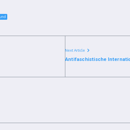
bund
Next Article
Antifaschistische Internati