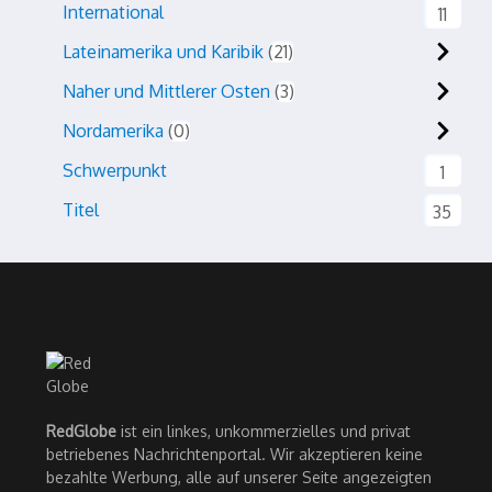
International
11
Lateinamerika und Karibik
21
Naher und Mittlerer Osten
3
Nordamerika
0
Schwerpunkt
1
Titel
35
RedGlobe
ist ein linkes, unkommerzielles und privat
betriebenes Nachrichtenportal. Wir akzeptieren keine
bezahlte Werbung, alle auf unserer Seite angezeigten