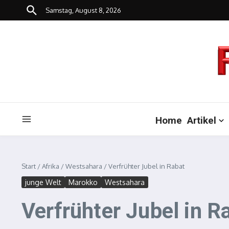
Zum Inhalt springen
Samstag, August 8, 2026
Home
Artikel
Start
/
Afrika
/
Westsahara
/
Verfrühter Jubel in Rabat
junge Welt
Marokko
Westsahara
Verfrühter Jubel in R