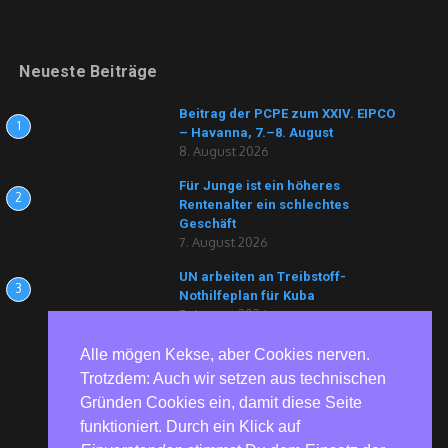
Neueste Beiträge
Beitrag der PCPE zum XXIV. EIPCO
1
– Havanna, 7.–8. August
8. August 2026
Für Junge ist ein höheres
2
Rentenalter ein schlechtes
Geschäft
7. August 2026
UN arbeiten an Treibstoff-
3
Nothilfeplan für Kuba
7. August 2026
Alle mögen Kekse, aber Cookies nerven.
Trotzdem: Auch wir setzen aus technischen
Gründen Cookies ein, damit diese Seite
funktioniert. Durch ein Klick auf