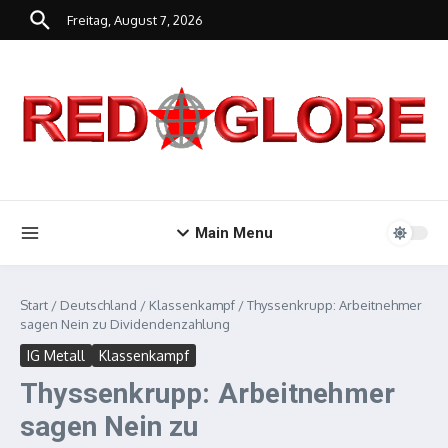
Zum Inhalt springen
Freitag, August 7, 2026
Main Menu
Start
/
Deutschland
/
Klassenkampf
/
Thyssenkrupp: Arbeitnehmer
sagen Nein zu Dividendenzahlung
IG Metall
Klassenkampf
Thyssenkrupp: Arbeitnehmer
sagen Nein zu