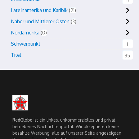
Lateinamerika und Karibik
21
Naher und Mittlerer Osten
3
Nordamerika
0
Schwerpunkt
1
Titel
35
RedGlobe
ist ein linkes, unkommerzielles und privat
betriebenes Nachrichtenportal. Wir akzeptieren keine
bezahlte Werbung, alle auf unserer Seite angezeigten