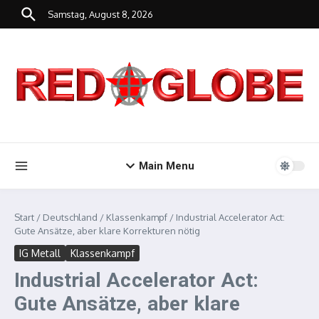
Zum Inhalt springen
Samstag, August 8, 2026
Main Menu
Start
/
Deutschland
/
Klassenkampf
/
Industrial Accelerator Act:
Gute Ansätze, aber klare Korrekturen nötig
IG Metall
Klassenkampf
Industrial Accelerator Act:
Gute Ansätze, aber klare