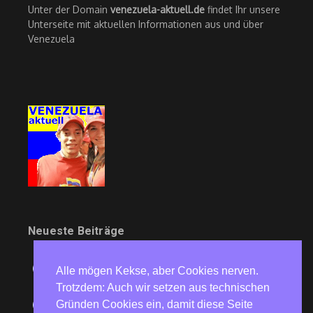
Unter der Domain
venezuela-aktuell.de
findet Ihr unsere
Unterseite mit aktuellen Informationen aus und über
Venezuela
Neueste Beiträge
Symptom und Ursache
1
Alle mögen Kekse, aber Cookies nerven.
5. August 2026
Trotzdem: Auch wir setzen aus technischen
Kommentar: Hegemoniekämpfe
Gründen Cookies ein, damit diese Seite
2
5. August 2026