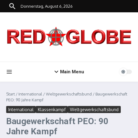
Zum Inhalt springen
Donnerstag, August 6, 2026
Main Menu
Start
/
International
/
Weltgewerkschaftsbund
/
Baugewerkschaft
PEO: 90 Jahre Kampf
International
Klassenkampf
Weltgewerkschaftsbund
Baugewerkschaft PEO: 90
Jahre Kampf