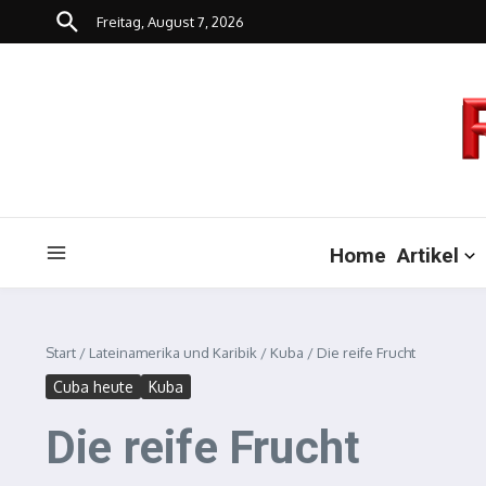
Zum Inhalt springen
Freitag, August 7, 2026
Home
Artikel
Start
/
Lateinamerika und Karibik
/
Kuba
/
Die reife Frucht
Cuba heute
Kuba
Die reife Frucht