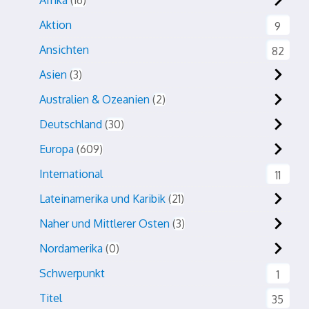
Afrika
16
Aktion
9
Ansichten
82
Asien
3
Australien & Ozeanien
2
Deutschland
30
Europa
609
International
11
Lateinamerika und Karibik
21
Naher und Mittlerer Osten
3
Nordamerika
0
Schwerpunkt
1
Titel
35