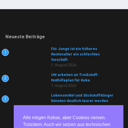
Neueste Beiträge
Für Junge ist ein höheres
1
Rentenalter ein schlechtes
Geschäft
7. August 2026
UN arbeiten an Treibstoff-
2
Nothilfeplan für Kuba
7. August 2026
Lebensmittel und Stickstoffdünger
3
könnten deutlich teurer werden
6. August 2026
Alle mögen Kekse, aber Cookies nerven.
Trotzdem: Auch wir setzen aus technischen