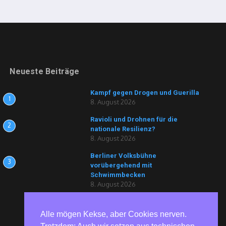
Neueste Beiträge
Kampf gegen Drogen und Guerilla
1
8. August 2026
Ravioli und Drohnen für die
2
nationale Resilienz?
8. August 2026
Berliner Volksbühne
3
vorübergehend mit
Schwimmbecken
8. August 2026
Alle mögen Kekse, aber Cookies nerven.