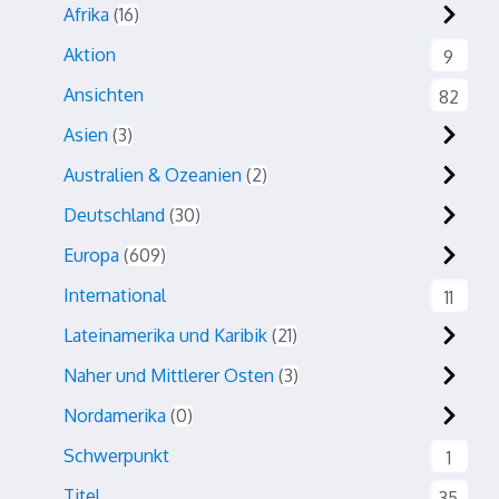
Afrika
16
Aktion
9
Ansichten
82
Asien
3
Australien & Ozeanien
2
Deutschland
30
Europa
609
International
11
Lateinamerika und Karibik
21
Naher und Mittlerer Osten
3
Nordamerika
0
Schwerpunkt
1
Titel
35