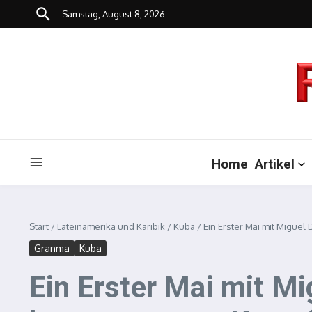
Zum Inhalt springen
Samstag, August 8, 2026
Home
Artikel
Start
/
Lateinamerika und Karibik
/
Kuba
/
Ein Erster Mai mit Migue
Granma
Kuba
Ein Erster Mai mit Mi